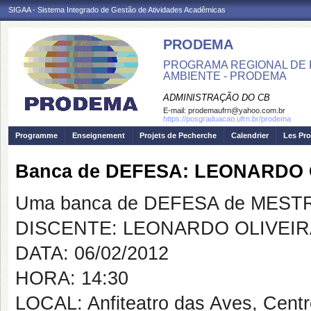
SIGAA - Sistema Integrado de Gestão de Atividades Acadêmicas
PRODEMA
PROGRAMA REGIONAL DE 
AMBIENTE - PRODEMA
ADMINISTRAÇÃO DO CB
E-mail:
prodemaufrn@yahoo.com.br
https://posgraduacao.ufrn.br/prodema
Programme
Enseignement
Projets de Pecherche
Calendrier
Les Pro
Banca de DEFESA: LEONARDO 
Uma banca de DEFESA de MESTRAD
DISCENTE: LEONARDO OLIVEIRA
DATA: 06/02/2012
HORA: 14:30
LOCAL: Anfiteatro das Aves, Cent