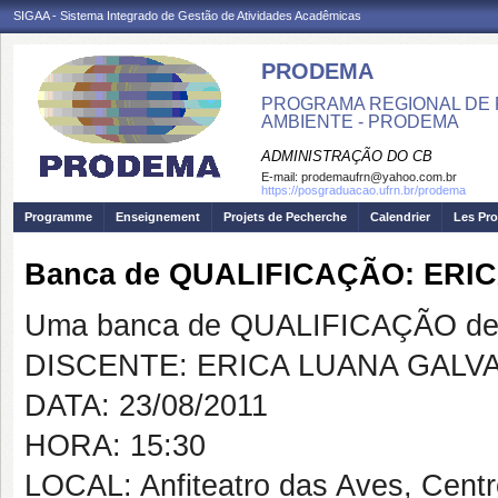
SIGAA - Sistema Integrado de Gestão de Atividades Acadêmicas
PRODEMA
PROGRAMA REGIONAL DE 
AMBIENTE - PRODEMA
ADMINISTRAÇÃO DO CB
E-mail:
prodemaufrn@yahoo.com.br
https://posgraduacao.ufrn.br/prodema
Programme
Enseignement
Projets de Pecherche
Calendrier
Les Pro
Banca de QUALIFICAÇÃO: ER
Uma banca de QUALIFICAÇÃO de 
DISCENTE: ERICA LUANA GALV
DATA: 23/08/2011
HORA: 15:30
LOCAL: Anfiteatro das Aves, Centr