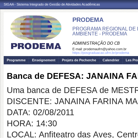
SIGAA - Sistema Integrado de Gestão de Atividades Acadêmicas
PRODEMA
PROGRAMA REGIONAL DE 
AMBIENTE - PRODEMA
ADMINISTRAÇÃO DO CB
E-mail:
prodemaufrn@yahoo.com.br
https://posgraduacao.ufrn.br/prodema
Programme
Enseignement
Projets de Pecherche
Calendrier
Les Pro
Banca de DEFESA: JANAINA 
Uma banca de DEFESA de MESTRAD
DISCENTE: JANAINA FARINA M
DATA: 02/08/2011
HORA: 14:30
LOCAL: Anfiteatro das Aves, Cent