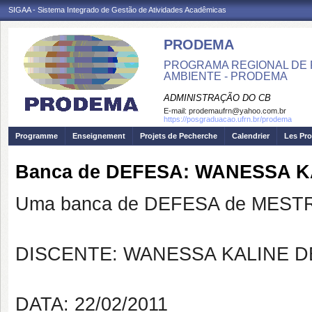
SIGAA - Sistema Integrado de Gestão de Atividades Acadêmicas
PRODEMA
PROGRAMA REGIONAL DE 
AMBIENTE - PRODEMA
ADMINISTRAÇÃO DO CB
E-mail:
prodemaufrn@yahoo.com.br
https://posgraduacao.ufrn.br/prodema
Programme
Enseignement
Projets de Pecherche
Calendrier
Les Pro
Banca de DEFESA: WANESSA KA
Uma banca de DEFESA de MESTRAD
DISCENTE: WANESSA KALINE 
DATA: 22/02/2011