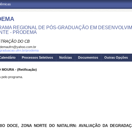
adêmicas
DEMA
AMA REGIONAL DE PÓS-GRADUAÇÃO EM DESENVOLVIM
NTE - PRODEMA
STRAÇÃO DO CB
odemaufrn@yahoo.com.br
sgraduacao.ufrn.br/prodema
Calendário
Processos Seletivos
Notícias
Documentos
Outras Opções
MOURA - (Retificação)
pelo programa.
IO DOCE, ZONA NORTE DO NATAL/RN: AVALIAÇÃO DA DEGRADA