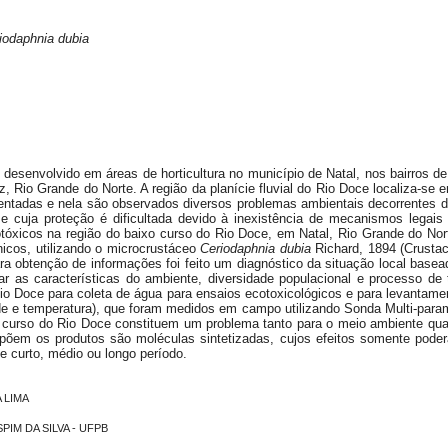
iodaphnia dubia
é desenvolvido em áreas de horticultura no município de Natal, nos bairros d
, Rio Grande do Norte. A região da planície fluvial do Rio Doce localiza-s
ntadas e nela são observados diversos problemas ambientais decorrentes d
l e cuja proteção é dificultada devido à inexistência de mecanismos legais 
tóxicos na região do baixo curso do Rio Doce, em Natal, Rio Grande do Nor
nicos, utilizando o microcrustáceo
Ceriodaphnia dubia
Richard, 1894 (Crusta
ra obtenção de informações foi feito um diagnóstico da situação local base
uar as características do ambiente, diversidade populacional e processo de 
Rio Doce para coleta de água para ensaios ecotoxicológicos e para levantame
dade e temperatura), que foram medidos em campo utilizando Sonda Multi-par
ixo curso do Rio Doce constituem um problema tanto para o meio ambiente q
põem os produtos são moléculas sintetizadas, cujos efeitos somente poderã
 curto, médio ou longo período.
 LIMA
ISPIM DA SILVA - UFPB