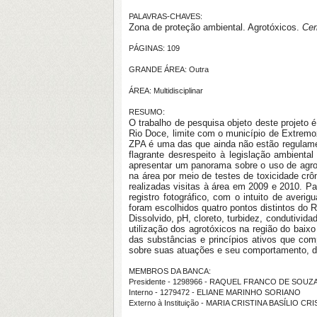
PALAVRAS-CHAVES:
Zona de proteção ambiental. Agrotóxicos.
Cer
PÁGINAS: 109
GRANDE ÁREA: Outra
ÁREA: Multidisciplinar
RESUMO:
O trabalho de pesquisa objeto deste projeto 
Rio Doce, limite com o município de Extremoz
ZPA é uma das que ainda não estão regulame
flagrante desrespeito à legislação ambienta
apresentar um panorama sobre o uso de agro
na área por meio de testes de toxicidade crô
realizadas visitas à área em 2009 e 2010. Pa
registro fotográfico, com o intuito de averig
foram escolhidos quatro pontos distintos do 
Dissolvido, pH, cloreto, turbidez, condutivi
utilização dos agrotóxicos na região do ba
das substâncias e princípios ativos que com
sobre suas atuações e seu comportamento, de
MEMBROS DA BANCA:
Presidente - 1298966 - RAQUEL FRANCO DE SOUZA
Interno - 1279472 - ELIANE MARINHO SORIANO
Externo à Instituição - MARIA CRISTINA BASÍLIO CR