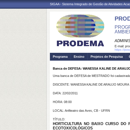
SIGAA - Sistema Integrado de Gestão de Atividades Ac
PRO
PROGR
AMBIE
ADMINI
E-mail:
pr
https://po
Programa
Ensino
Projetos de Pesquisa
Banca de DEFESA: WANESSA KALINE DE ARAUJO 
Uma banca de DEFESA de MESTRADO foi cadastrada 
DISCENTE: WANESSA KALINE DE ARAUJO MOURA
DATA: 22/02/2011
HORA: 08:00
LOCAL: Anfiteatro das Aves, CB - UFRN
TÍTULO:
HORTICULTURA NO BAIXO CURSO DO R
ECOTOXICOLÓGICOS