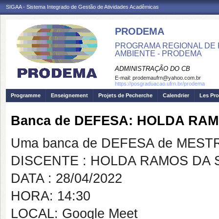
SIGAA - Sistema Integrado de Gestão de Atividades Acadêmicas
PRODEMA
PROGRAMA REGIONAL DE 
AMBIENTE - PRODEMA
ADMINISTRAÇÃO DO CB
E-mail:
prodemaufrn@yahoo.com.br
https://posgraduacao.ufrn.br/prodema
Programme
Enseignement
Projets de Pecherche
Calendrier
Les Pro
Banca de DEFESA: HOLDA RAM
Uma banca de DEFESA de MESTRAD
DISCENTE : HOLDA RAMOS DA S
DATA : 28/04/2022
HORA: 14:30
LOCAL: Google Meet