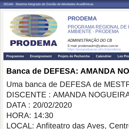
SIGAA - Sistema Integrado de Gestão de Atividades Acadêmicas
PRODEMA
PROGRAMA REGIONAL DE 
AMBIENTE - PRODEMA
ADMINISTRAÇÃO DO CB
E-mail:
prodemaufrn@yahoo.com.br
https://posgraduacao.ufrn.br/prodema
Programme
Enseignement
Projets de Pecherche
Calendrier
Les Pro
Banca de DEFESA: AMANDA N
Uma banca de DEFESA de MESTRAD
DISCENTE : AMANDA NOGUEIR
DATA : 20/02/2020
HORA: 14:30
LOCAL: Anfiteatro das Aves, Cent