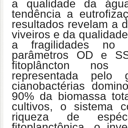
a qualidade da água
tendência a eutrofiza
resultados revelam a d
viveiros e da qualidad
a fragilidades no 
parâmetros OD e SS
fitoplâncton nos
representada pelo g
cianobactérias domi
90% da biomassa tot
cultivos, o sistema 
riqueza de espé
fitoplanctônica, o in