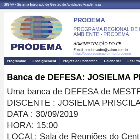
SIGAA - Sistema Integrado de Gestão de Atividades Acadêmicas
PRODEMA
PROGRAMA REGIONAL DE 
AMBIENTE - PRODEMA
ADMINISTRAÇÃO DO CB
E-mail:
prodemaufrn@yahoo.com.br
https://posgraduacao.ufrn.br/prodema
Programme
Enseignement
Projets de Pecherche
Calendrier
Les Pro
Banca de DEFESA: JOSIELMA 
Uma banca de DEFESA de MESTRAD
DISCENTE : JOSIELMA PRISCI
DATA : 30/09/2019
HORA: 15:00
LOCAL: Sala de Reuniões do Centr