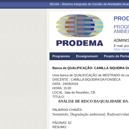
SIGAA - Sistema Integrado de Gestão de Atividades Ac
PRO
PROGR
AMBIE
ADMINI
E-mail:
pr
https://po
Programme
Enseignement
Projets de Pech
Banca de QUALIFICAÇÃO: CAMILLA SIQUEIRA 
Uma banca de QUALIFICAÇÃO de MESTRADO foi cada
DISCENTE : CAMILLA SIQUEIRA DA FONSECA
DATA : 24/09/2018
HORA: 15:00
LOCAL: Sala de Reuniões, CB
TÍTULO:
ANÁLISE DE RISCO DA QUALIDADE DA
PALAVRAS-CHAVES:
Semiárido; Degradação ambiental; Radioatividad
PÁGINAS: 52
RESUMO: