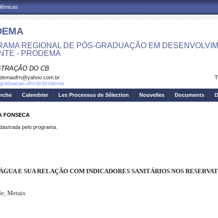
adêmicas
DEMA
AMA REGIONAL DE PÓS-GRADUAÇÃO EM DESENVOLVIM
NTE - PRODEMA
STRAÇÃO DO CB
odemaufrn@yahoo.com.br
T
sgraduacao.ufrn.br/prodema
erche
Calendrier
Les Processus de Sélection
Nouvelles
Documents
D
DA FONSECA
strada pelo programa.
 ÁGUA E SUA RELAÇÃO COM INDICADORES SANITÁRIOS NOS RESERVAT
e; Metais