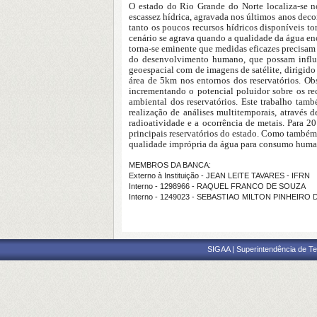
O estado do Rio Grande do Norte localiza-se no
escassez hídrica, agravada nos últimos anos deco
tanto os poucos recursos hídricos disponíveis t
cenário se agrava quando a qualidade da água enc
torna-se eminente que medidas eficazes precisam 
do desenvolvimento humano, que possam influenc
geoespacial com de imagens de satélite, dirigid
área de 5km nos entornos dos reservatórios. Ob
incrementando o potencial poluidor sobre os re
ambiental dos reservatórios. Este trabalho tam
realização de análises multitemporais, através
radioatividade e a ocorrência de metais. Para 
principais reservatórios do estado. Como também 
qualidade imprópria da água para consumo humano
MEMBROS DA BANCA:
Externo à Instituição - JEAN LEITE TAVARES - IFRN
Interno - 1298966 - RAQUEL FRANCO DE SOUZA
Interno - 1249023 - SEBASTIAO MILTON PINHEIRO D
SIGAA | Superintendência de Te