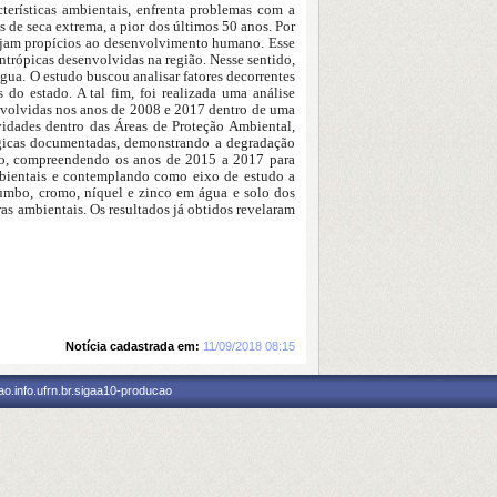
terísticas ambientais, enfrenta problemas com a
 de seca extrema, a pior dos últimos 50 anos. Por
 sejam propícios ao desenvolvimento humano. Esse
ntrópicas desenvolvidas na região. Nesse sentido,
gua. O estudo buscou analisar fatores decorrentes
do estado. A tal fim, foi realizada uma análise
envolvidas nos anos de 2008 e 2017 dentro de uma
vidades dentro das Áreas de Proteção Ambiental,
lógicas documentadas, demonstrando a degradação
gião, compreendendo os anos de 2015 a 2017 para
ambientais e contemplando como eixo de estudo a
humbo, cromo, níquel e zinco em água e solo dos
as ambientais. Os resultados já obtidos revelaram
Notícia cadastrada em:
11/09/2018 08:15
o.info.ufrn.br.sigaa10-producao