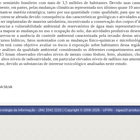
 semiárido brasileiro com mais de 3,5 milhões de habitantes. Devido suas carac
rrente, em partes, pelas mudanças climáticas representada nos últimos quase 10 anos
ornam-se matéria estratégica, tanto por sua quantidade como qualidade, para que
ontra-se afetada devido consequência das características geológicas e atividades a
ser implantadas de maneira satisfatória, incentivando a conservação dos corpos d’á
iar a vulnerabilidade ambiental de reservatórios de água mais representativos 
o a mapear as mudanças no uso e ocupação do solo, das atividades produtivas des
servou-se a ausência de controle ambiental caracterizada pela invasão destas ati
cursos hídricos, fatos sustentados com as mudanças físico-químicas e microbio
bém terá como objetivo avaliar os riscos à exposição sobre habitantes dessa re
 de análises da qualidade ambiental considerando os diferentes compartimentos 
2015 foram observados elevados níveis de metais como fósforo, ferro, alumínio, c
altos níveis de radioatividade, em particular elevados níveis de radônio nas amostr
, devido as substancias de interesse toxicológico analisadas neste estudo.
A SILVA
cnologia da Informação - (84) 3342 2210 | Copyright © 2006-2026 - UFRN - sigaa10-produca