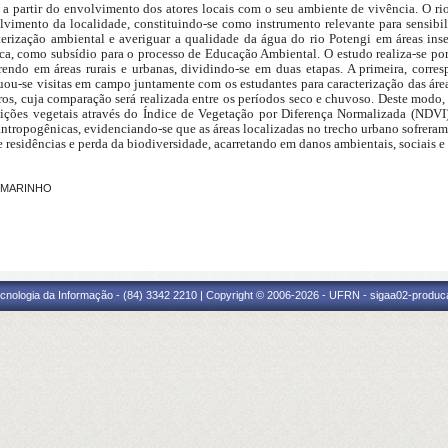
 a partir do envolvimento dos atores locais com o seu ambiente de vivência. O r
lvimento da localidade, constituindo-se como instrumento relevante para sensibil
cterização ambiental e averiguar a qualidade da água do rio Potengi em áreas ins
ca, como subsídio para o processo de Educação Ambiental. O estudo realiza-se po
rrendo em áreas rurais e urbanas, dividindo-se em duas etapas. A primeira, cor
etuou-se visitas em campo juntamente com os estudantes para caracterização das área
ros, cuja comparação será realizada entre os períodos seco e chuvoso. Deste modo,
ndições vegetais através do Índice de Vegetação por Diferença Normalizada (NDV
antropogênicas, evidenciando-se que as áreas localizadas no trecho urbano sofrer
de residências e perda da biodiversidade, acarretando em danos ambientais, sociais 
S MARINHO
cnologia da Informação - (84) 3342 2210 | Copyright © 2006-2026 - UFRN - sigaa02-produca