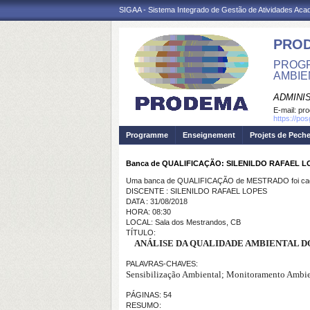
SIGAA - Sistema Integrado de Gestão de Atividades Ac
PRO
PROGR
AMBIE
ADMINI
E-mail:
pr
https://po
Programme
Enseignement
Projets de Pech
Banca de QUALIFICAÇÃO: SILENILDO RAFAEL L
Uma banca de QUALIFICAÇÃO de MESTRADO foi cada
DISCENTE : SILENILDO RAFAEL LOPES
DATA : 31/08/2018
HORA: 08:30
LOCAL: Sala dos Mestrandos, CB
TÍTULO:
ANÁLISE DA QUALIDADE AMBIENTAL D
PALAVRAS-CHAVES:
Sensibilização Ambiental; Monitoramento Ambien
PÁGINAS: 54
RESUMO: