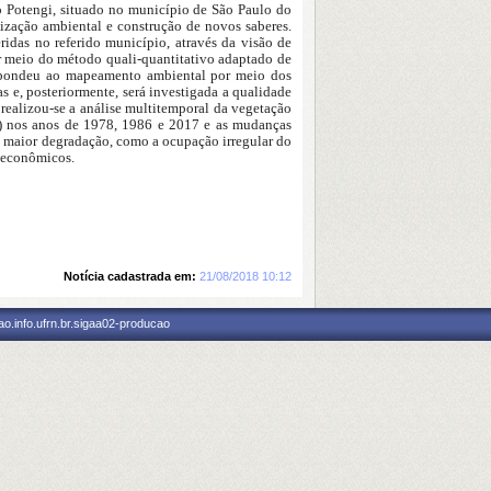
io Potengi, situado no município de São Paulo do
ização ambiental e construção de novos saberes.
eridas no referido município, através da visão de
r meio do método quali-quantitativo adaptado de
respondeu ao mapeamento ambiental por meio dos
s e, posteriormente, será investigada a qualidade
 realizou-se a análise multitemporal da vegetação
I) nos anos de 1978, 1986 e 2017 e as mudanças
am maior degradação, como a ocupação irregular do
e econômicos.
Notícia cadastrada em:
21/08/2018 10:12
o.info.ufrn.br.sigaa02-producao