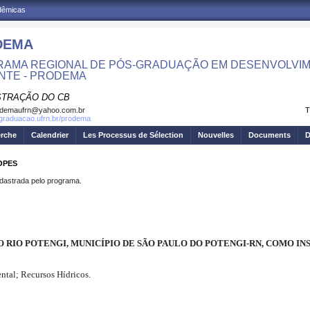
adêmicas
DEMA
AMA REGIONAL DE PÓS-GRADUAÇÃO EM DESENVOLVIM
NTE - PRODEMA
STRAÇÃO DO CB
odemaufrn@yahoo.com.br
T
sgraduacao.ufrn.br/prodema
erche
Calendrier
Les Processus de Sélection
Nouvelles
Documents
D
OPES
strada pelo programa.
O RIO POTENGI, MUNICÍPIO DE SÃO PAULO DO POTENGI-RN, COMO 
tal; Recursos Hídricos.