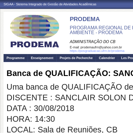
SIGAA - Sistema Integrado de Gestão de Atividades Acadêmicas
PRODEMA
PROGRAMA REGIONAL DE 
AMBIENTE - PRODEMA
ADMINISTRAÇÃO DO CB
E-mail:
prodemaufrn@yahoo.com.br
https://posgraduacao.ufrn.br/prodema
Programme
Enseignement
Projets de Pecherche
Calendrier
Les Pro
Banca de QUALIFICAÇÃO: SA
Uma banca de QUALIFICAÇÃO de 
DISCENTE : SANCLAIR SOLON 
DATA : 30/08/2018
HORA: 14:30
LOCAL: Sala de Reuniões, CB