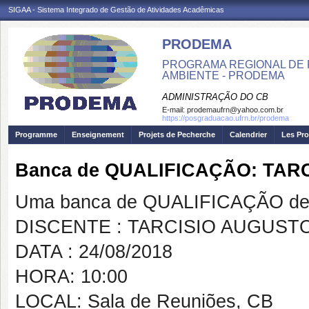
SIGAA - Sistema Integrado de Gestão de Atividades Acadêmicas
PRODEMA
PROGRAMA REGIONAL DE 
AMBIENTE - PRODEMA
ADMINISTRAÇÃO DO CB
E-mail:
prodemaufrn@yahoo.com.br
https://posgraduacao.ufrn.br/prodema
Programme
Enseignement
Projets de Pecherche
Calendrier
Les Pro
Banca de QUALIFICAÇÃO: TA
Uma banca de QUALIFICAÇÃO de 
DISCENTE : TARCISIO AUGUST
DATA : 24/08/2018
HORA: 10:00
LOCAL: Sala de Reuniões, CB