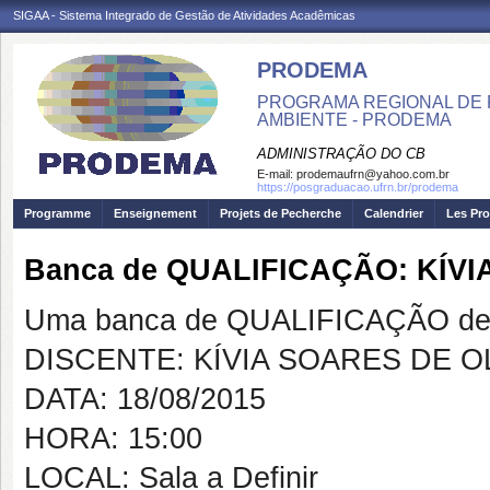
SIGAA - Sistema Integrado de Gestão de Atividades Acadêmicas
PRODEMA
PROGRAMA REGIONAL DE 
AMBIENTE - PRODEMA
ADMINISTRAÇÃO DO CB
E-mail:
prodemaufrn@yahoo.com.br
https://posgraduacao.ufrn.br/prodema
Programme
Enseignement
Projets de Pecherche
Calendrier
Les Pro
Banca de QUALIFICAÇÃO: KÍVI
Uma banca de QUALIFICAÇÃO de 
DISCENTE: KÍVIA SOARES DE O
DATA: 18/08/2015
HORA: 15:00
LOCAL: Sala a Definir