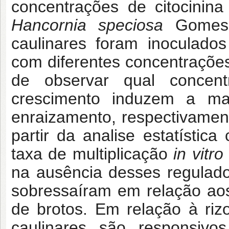
concentrações de citocini
Hancornia speciosa
Gomes”.
caulinares foram inoculado
com diferentes concentrações
de observar qual concent
crescimento induzem a ma
enraizamento, respectivamen
partir da analise estatístic
taxa de multiplicação
in vitro
na ausência desses regulado
sobressaíram em relação ao
de brotos. Em relação à riz
caulinares são responsiv