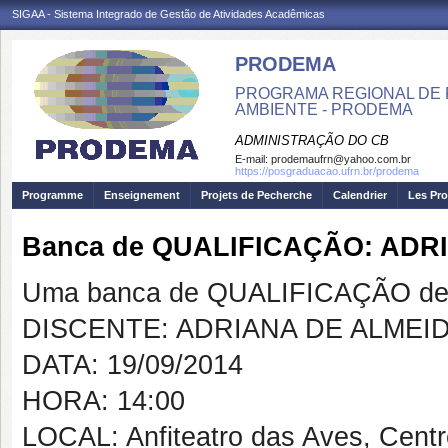
SIGAA - Sistema Integrado de Gestão de Atividades Acadêmicas
PRODEMA
PROGRAMA REGIONAL DE 
AMBIENTE - PRODEMA
ADMINISTRAÇÃO DO CB
E-mail:
prodemaufrn@yahoo.com.br
https://posgraduacao.ufrn.br/prodema
Programme
Enseignement
Projets de Pecherche
Calendrier
Les Pro
Banca de QUALIFICAÇÃO: ADR
Uma banca de QUALIFICAÇÃO de 
DISCENTE: ADRIANA DE ALMEID
DATA: 19/09/2014
HORA: 14:00
LOCAL: Anfiteatro das Aves, Cent