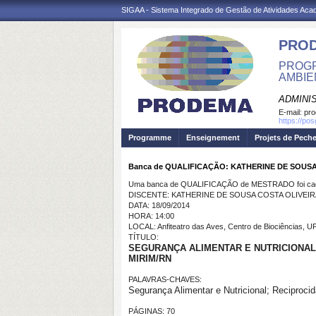
SIGAA - Sistema Integrado de Gestão de Atividades Ac
PRO
PROGR
AMBIE
ADMINI
E-mail:
pr
https://po
Programme
Enseignement
Projets de Pech
Banca de QUALIFICAÇÃO: KATHERINE DE SOUS
Uma banca de QUALIFICAÇÃO de MESTRADO foi cada
DISCENTE: KATHERINE DE SOUSA COSTA OLIVEIR
DATA: 18/09/2014
HORA: 14:00
LOCAL: Anfiteatro das Aves, Centro de Biociências, 
TÍTULO:
SEGURANÇA ALIMENTAR E NUTRICIONA
MIRIM/RN
PALAVRAS-CHAVES:
Segurança Alimentar e Nutricional; Reciprocid
PÁGINAS: 70