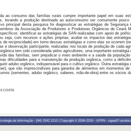
da ao consumo das famílias rurais cumpre importante papel em suas estra
, levando a produção destinada ao autoconsumo ser comumente pouco va
ivo principal desta pesquisa foi diagnosticar as estratégias de Segurança 
 membros da Associação de Produtores e Produtoras Orgânicos de Ceará Mi
ecíficos: identificar as estratégias de SAN realizadas com apoio de polític
 ou seja, com recursos e ações próprias; avaliar os impactos das estratégi
gras de reciprocidade) em torno dessas estratégias e como elas se ocorrem (
das e observação participante, realizadas nos locais de produção de cada ag
rgânica tem sido considerada pelos agricultores, uma importante estratégia 
 vida das famílias, sem prejudicar o meio ambiente e a saúde da população
umas dificuldades para a manutenção da produção orgânica, como a deficiê
uirir adubo orgânico, indispensável para o cultivo orgânico. Outra estratégi
ceber), que são imprescindíveis para garantia de alimentos em momentos d
nsumos (sementes, adubo orgânico, saberes, mão-de-obra) entre os sócios d
TOS COSTA
cnologia da Informação - (84) 3342 2210 | Copyright © 2006-2026 - UFRN - sigaa07-produca