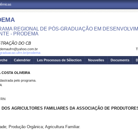
adêmicas
DEMA
AMA REGIONAL DE PÓS-GRADUAÇÃO EM DESENVOLVIM
NTE - PRODEMA
STRAÇÃO DO CB
odemaufrn@yahoo.com.br
T
sgraduacao.ufrn.br/prodema
erche
Calendrier
Les Processus de Sélection
Nouvelles
Documents
D
A COSTA OLIVEIRA
strada pelo programa.
A
UFRN
L DOS AGRICULTORES FAMILIARES DA ASSOCIAÇÃO DE PRODUTORE
ade; Produção Orgânica; Agricultura Familiar.