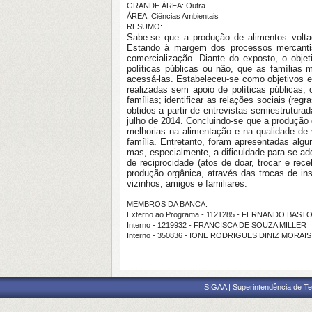
GRANDE ÁREA: Outra
ÁREA: Ciências Ambientais
RESUMO:
Sabe-se que a produção de alimentos volta
Estando à margem dos processos mercantis
comercialização. Diante do exposto, o objet
políticas públicas ou não, que as famílias
acessá-las. Estabeleceu-se como objetivos esp
realizadas sem apoio de políticas públicas,
famílias; identificar as relações sociais (re
obtidos a partir de entrevistas semiestrutura
julho de 2014. Concluindo-se que a produção o
melhorias na alimentação e na qualidade de
família. Entretanto, foram apresentadas alg
mas, especialmente, a dificuldade para se adq
de reciprocidade (atos de doar, trocar e re
produção orgânica, através das trocas de i
vizinhos, amigos e familiares.
MEMBROS DA BANCA:
Externo ao Programa - 1121285 - FERNANDO BAS
Interno - 1219932 - FRANCISCA DE SOUZA MILLER
Interno - 350836 - IONE RODRIGUES DINIZ MORAIS
SIGAA | Superintendência de Te