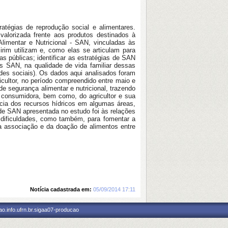
tégias de reprodução social e alimentares.
lorizada frente aos produtos destinados à
Alimentar e Nutricional - SAN, vinculadas às
rim utilizam e, como elas se articulam para
as públicas; identificar as estratégias de SAN
as SAN, na qualidade de vida familiar dessas
redes sociais). Os dados aqui analisados foram
ricultor, no período compreendido entre maio e
de segurança alimentar e nutricional, trazendo
 consumidora, bem como, do agricultor e sua
ncia dos recursos hídricos em algumas áreas,
a de SAN apresentada no estudo foi às relações
e dificuldades, como também, para fomentar a
a associação e da doação de alimentos entre
Notícia cadastrada em:
05/09/2014 17:11
o.info.ufrn.br.sigaa07-producao