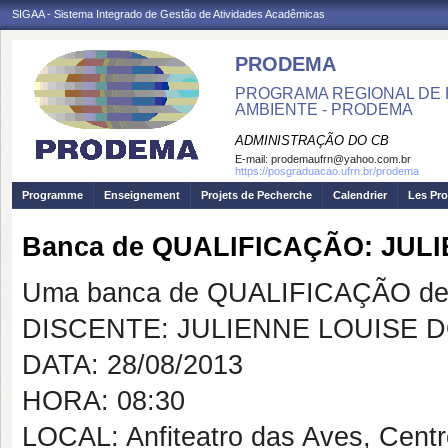
SIGAA - Sistema Integrado de Gestão de Atividades Acadêmicas
PRODEMA
PROGRAMA REGIONAL DE 
AMBIENTE - PRODEMA
ADMINISTRAÇÃO DO CB
E-mail:
prodemaufrn@yahoo.com.br
https://posgraduacao.ufrn.br/prodema
Programme
Enseignement
Projets de Pecherche
Calendrier
Les Pro
Banca de QUALIFICAÇÃO: JUL
Uma banca de QUALIFICAÇÃO de 
DISCENTE: JULIENNE LOUISE 
DATA: 28/08/2013
HORA: 08:30
LOCAL: Anfiteatro das Aves, Cent