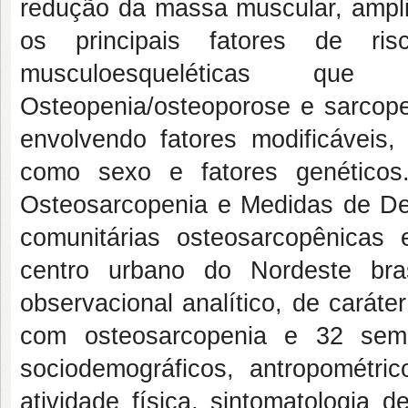
redução da massa muscular, amplif
os principais fatores de ri
musculoesqueléticas qu
Osteopenia/osteoporose e sarcop
envolvendo fatores modificáveis,
como sexo e fatores genético
Osteosarcopenia e Medidas de D
comunitárias osteosarcopênicas
centro urbano do Nordeste bras
observacional analítico, de caráte
com osteosarcopenia e 32 sem 
sociodemográficos, antropométr
atividade física, sintomatologia 