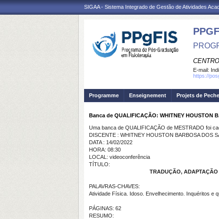
SIGAA - Sistema Integrado de Gestão de Atividades Ac
PPGF
PROGR
CENTRO
E-mail:
Ind
https://po
Programme
Enseignement
Projets de Pech
Banca de QUALIFICAÇÃO: WHITNEY HOUSTON
Uma banca de QUALIFICAÇÃO de MESTRADO foi cada
DISCENTE : WHITNEY HOUSTON BARBOSA DOS 
DATA : 14/02/2022
HORA: 08:30
LOCAL: videoconferência
TÍTULO:
TRADUÇÃO, ADAPTAÇÃO 
PALAVRAS-CHAVES:
Atividade Física. Idoso. Envelhecimento. Inquéritos e 
PÁGINAS: 62
RESUMO: