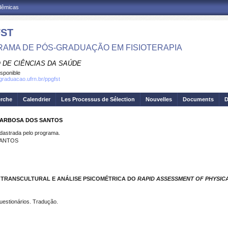
adêmicas
ST
AMA DE PÓS-GRADUAÇÃO EM FISIOTERAPIA
 DE CIÊNCIAS DA SAÚDE
isponible
sgraduacao.ufrn.br/ppgfst
erche
Calendrier
Les Processus de Sélection
Nouvelles
Documents
D
 BARBOSA DOS SANTOS
strada pelo programa.
SANTOS
TRANSCULTURAL E ANÁLISE PSICOMÉTRICA DO
RAPID ASSESSMENT OF PHYSIC
questionários. Tradução.