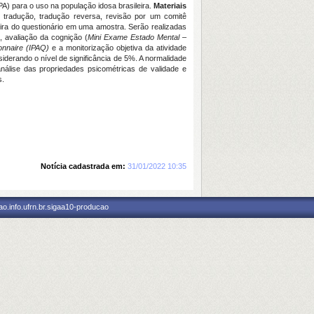
A) para o uso na população idosa brasileira.
Materiais
a tradução, tradução reversa, revisão por um comitê
leira do questionário em uma amostra. Serão realizadas
, avaliação da cognição (
Mini Exame Estado Mental –
ionnaire (IPAQ)
e a monitorização objetiva da atividade
iderando o nível de significância de 5%. A normalidade
nálise das propriedades psicométricas de validade e
s.
Notícia cadastrada em:
31/01/2022 10:35
o.info.ufrn.br.sigaa10-producao