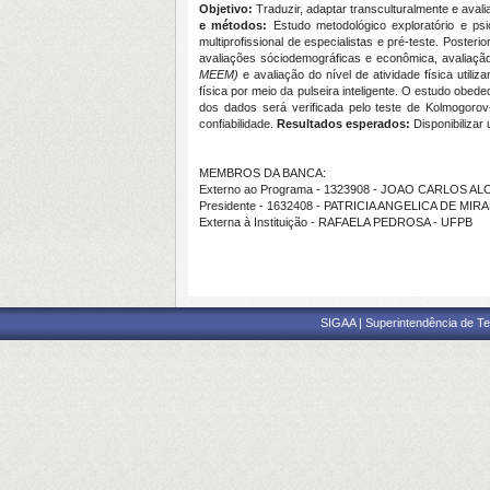
Objetivo:
Traduzir, adaptar transculturalmente e aval
e métodos:
Estudo metodológico exploratório e ps
multiprofissional de especialistas e pré-teste. Poste
avaliações sóciodemográficas e econômica, avaliação
MEEM)
e avaliação do nível de atividade física utiliz
física por meio da pulseira inteligente. O estudo ob
dos dados será verificada pelo teste de Kolmogorov
confiabilidade.
Resultados esperados:
Disponibilizar 
MEMBROS DA BANCA:
Externo ao Programa - 1323908 - JOAO CARLOS AL
Presidente - 1632408 - PATRICIA ANGELICA DE MI
Externa à Instituição - RAFAELA PEDROSA - UFPB
SIGAA | Superintendência de Te