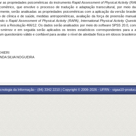
iar as propriedades psicométricas do instrumento
Rapid Assessment of Physical Activity
(RAP
icométrico, que envolve o processo de tradução e adaptação transcultural, por meio d
riormente, serão analisadas as propriedades psicométricas com a aplicação da versão brasi
 de clínica e de saúde, medidas antropométricas, avaliação da força de preensão manual
ando o
Rapid Assessment of Physical Activity
(RAPA)
,
International Physical Activity Quest
edecerá a Resolução 466/12. Os dados serão analisados por meio do
software
SPSS 20.0, cons
-smirnov e em seguida serão aplicados os testes estatísticos correspondentes para a a
um questionário válido e confiável para avaliar o nível de atividade física em idosos brasileiro
CHIERI
RANDA SILVA NOGUEIRA
cnologia da Informação - (84) 3342 2210 | Copyright © 2006-2026 - UFRN - sigaa10-produca