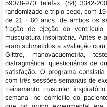
59078-970 Telefax: (84) 3342-2003
randomizado e triplo cego, com 19 
de 21 - 60 anos, de ambos os se
fração de ejeção do ventrícul
musculatura inspiratória. Antes e 
eram submetidos a avaliação com t
Glittre, manovacuometria, tes
diafragmática, questionários de q
satisfação. O programa consisti
com três sessões semanais de exer
treinamento muscular inspiratóri
semana, no domicílio do pacient
que no grupo experimental era 