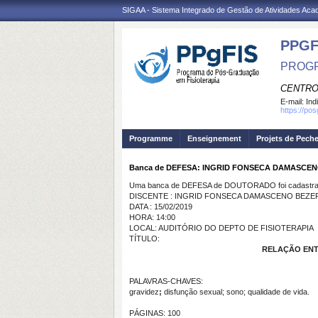
SIGAA - Sistema Integrado de Gestão de Atividades Ac
PPGF
PROGR
CENTRO
E-mail:
Ind
https://po
Programme
Enseignement
Projets de Pech
Banca de DEFESA: INGRID FONSECA DAMASCE
Uma banca de DEFESA de DOUTORADO foi cadastrad
DISCENTE : INGRID FONSECA DAMASCENO BEZE
DATA : 15/02/2019
HORA: 14:00
LOCAL: AUDITÓRIO DO DEPTO DE FISIOTERAPIA
TÍTULO:
RELAÇÃO ENT
PALAVRAS-CHAVES:
gravidez
;
disfunção sexual; sono; qualidade de vida.
PÁGINAS: 100