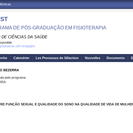
adêmicas
ST
AMA DE PÓS-GRADUAÇÃO EM FISIOTERAPIA
 DE CIÊNCIAS DA SAÚDE
isponible
sgraduacao.ufrn.br/ppgfst
erche
Calendrier
Les Processus de Sélection
Nouvelles
Documents
D
NO BEZERRA
a pelo programa.
RRA
RE FUNÇÃO SEXUAL E QUALIDADE DO SONO NA QUALIDADE DE VIDA DE MULHE