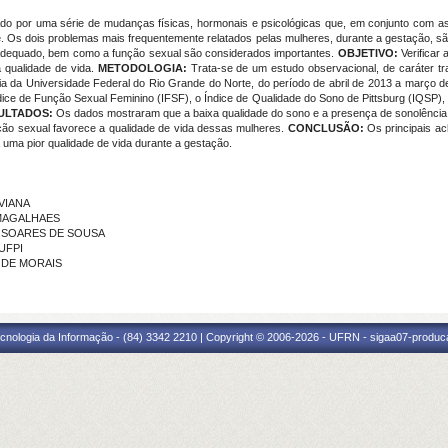
o por uma série de mudanças físicas, hormonais e psicológicas que, em conjunto com as inf
e. Os dois problemas mais frequentemente relatados pelas mulheres, durante a gestação, s
 adequado, bem como a função sexual são considerados importantes.
OBJETIVO:
Verificar
 qualidade de vida.
METODOLOGIA:
Trata-se de um estudo observacional, de caráter tr
a da Universidade Federal do Rio Grande do Norte, do período de abril de 2013 a março de
Índice de Função Sexual Feminino (IFSF), o Índice de Qualidade do Sono de Pittsburg (IQSP)
ULTADOS:
Os dados mostraram
que a baixa qualidade do sono e a presença de sonolência
ção sexual favorece a qualidade de vida dessas mulheres.
CONCLUSÃO:
Os principais a
uma pior qualidade de vida durante a gestação.
 VIANA
S MAGALHAES
CIA SOARES DE SOUSA
 UFPI
S DE MORAIS
cnologia da Informação - (84) 3342 2210 | Copyright © 2006-2026 - UFRN - sigaa07-produca