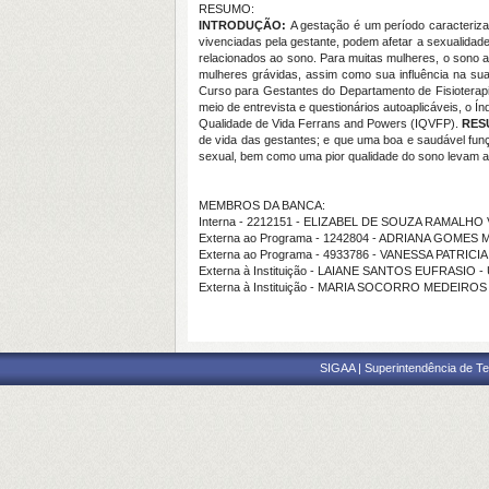
RESUMO:
INTRODUÇÃO:
A gestação é um período caracterizad
vivenciadas pela gestante, podem afetar a sexualidad
relacionados ao sono. Para muitas mulheres, o sono
mulheres grávidas, assim como sua influência na sua
Curso para Gestantes do Departamento de Fisioterapi
meio de entrevista e questionários autoaplicáveis, o 
Qualidade de Vida Ferrans and Powers (IQVFP).
RES
de vida das gestantes; e que uma boa e saudável fun
sexual, bem como uma pior qualidade do sono levam a 
MEMBROS DA BANCA:
Interna - 2212151 - ELIZABEL DE SOUZA RAMALHO
Externa ao Programa - 1242804 - ADRIANA GOME
Externa ao Programa - 4933786 - VANESSA PATRI
Externa à Instituição - LAIANE SANTOS EUFRASIO -
Externa à Instituição - MARIA SOCORRO MEDEIRO
SIGAA | Superintendência de Te