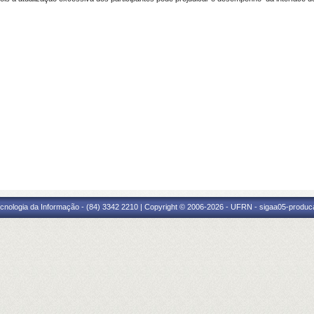
cnologia da Informação - (84) 3342 2210 | Copyright © 2006-2026 - UFRN - sigaa05-produca