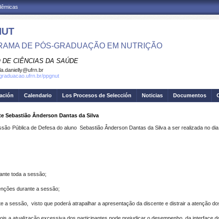
adêmicas
NUT
AMA DE PÓS-GRADUAÇÃO EM NUTRIÇÃO
 DE CIÊNCIAS DA SAÚDE
la.danielly@ufrn.br
sgraduacao.ufrn.br/ppgnut
gación
Calendario
Los Procesos de Selección
Noticias
Documentos
te Sebastião Ânderson Dantas da Silva
ssão Pública de Defesa do aluno Sebastião Ânderson Dantas da Silva
a ser realizada no dia
ante toda a sessão;
venções durante a sessão;
nte a sessão, visto que poderá atrapalhar a apresentação da discente e distrair a atenção d
 pois a atualização excessiva dos participantes pode prejudicar o desempenho da interface d