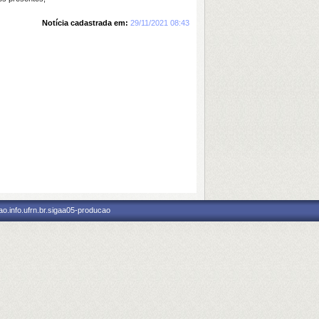
Notícia cadastrada em:
29/11/2021 08:43
o.info.ufrn.br.sigaa05-producao