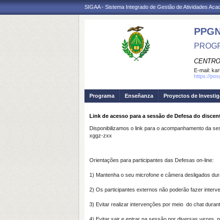
SIGAA - Sistema Integrado de Gestão de Atividades Ac
PPG
PROGR
CENTRO
E-mail:
kar
https://po
Programa
Enseñanza
Proyectos de Investi
Link de acesso para a sessão de Defesa do discen
Disponibilizamos o link para o acompanhamento da se
xggz-zxx
Orientações para participantes das Defesas on-line:
1) Mantenha o seu microfone e câmera desligados dur
2) Os participantes externos não poderão fazer inter
3) Evitar realizar intervenções por meio do chat dura
4) Evitar sair e entrar na sessão por diversas vezes,