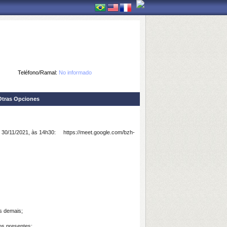
Teléfono/Ramal:
No informado
Otras Opciones
 30
/11/2021
, às 14h30:
https://meet.google.com/bzh-
os demais;
os presentes;