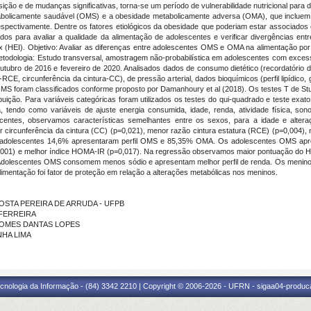
ição e de mudanças significativas, torna-se um período de vulnerabilidade nutricional para
abolicamente saudável (OMS) e a obesidade metabolicamente adversa (OMA), que incluem 
spectivamente. Dentre os fatores etiológicos da obesidade que poderiam estar associados c
ados para avaliar a qualidade da alimentação de adolescentes e verificar divergências ent
x (HEI). Objetivo: Avaliar as diferenças entre adolescentes OMS e OMA na alimentação por
. Metodologia: Estudo transversal, amostragem não-probabilística em adolescentes com exces
outubro de 2016 e fevereiro de 2020. Analisados dados de consumo dietético (recordatório d
RCE, circunferência da cintura-CC), de pressão arterial, dados bioquímicos (perfil lipídico
OMS foram classificados conforme proposto por Damanhoury et al (2018). Os testes T de 
buição. Para variáveis categóricas foram utilizados os testes do qui-quadrado e teste exat
a, tendo como variáveis de ajuste energia consumida, idade, renda, atividade física, son
centes, observamos características semelhantes entre os sexos, para a idade e alter
r circunferência da cintura (CC) (p=0,021), menor razão cintura estatura (RCE) (p=0,004)
s adolescentes 14,6% apresentaram perfil OMS e 85,35% OMA. Os adolescentes OMS apr
=0,001) e melhor índice HOMA-IR (p=0,017). Na regressão observamos maior pontuação do H
: Adolescentes OMS consomem menos sódio e apresentam melhor perfil de renda. Os menin
imentação foi fator de proteção em relação a alterações metabólicas nos meninos.
A COSTA PEREIRA DE ARRUDA - UFPB
A FERREIRA
A GOMES DANTAS LOPES
NHA LIMA
cnologia da Informação - (84) 3342 2210 | Copyright © 2006-2026 - UFRN - sigaa04-produca