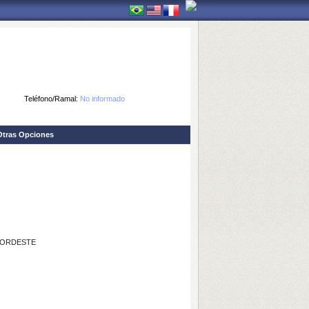
Teléfono/Ramal:
No informado
Otras Opciones
NORDESTE