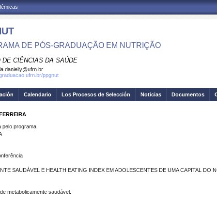
adêmicas
NUT
AMA DE PÓS-GRADUAÇÃO EM NUTRIÇÃO
 DE CIÊNCIAS DA SAÚDE
la.danielly@ufrn.br
sgraduacao.ufrn.br/ppgnut
gación
Calendario
Los Procesos de Selección
Noticias
Documentos
 FERREIRA
pelo programa.
A
onferência
TE SAUDÁVEL E HEALTH EATING INDEX EM ADOLESCENTES DE UMA CAPITAL DO 
ade metabolicamente saudável.