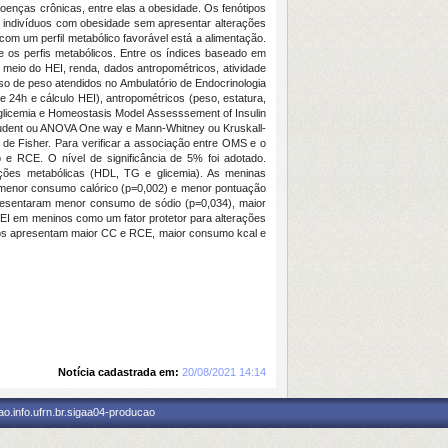
 doenças crônicas, entre elas a obesidade. Os fenótipos
indivíduos com obesidade sem apresentar alterações
om um perfil metabólico favorável está a alimentação.
re os perfis metabólicos. Entre os índices baseado em
 meio do HEI, renda, dados antropométricos, atividade
so de peso atendidos no Ambulatório de Endocrinologia
e 24h e cálculo HEI), antropométricos (peso, estatura,
, glicemia e Homeostasis Model Assesssement of Insulin
Student ou ANOVA One way e Mann-Whitney ou Kruskall-
o de Fisher. Para verificar a associação entre OMS e o
o e RCE. O nível de significância de 5% foi adotado.
ações metabólicas (HDL, TG e glicemia). As meninas
, menor consumo calórico (p=0,002) e menor pontuação
esentaram menor consumo de sódio (p=0,034), maior
EI em meninos como um fator protetor para alterações
os apresentam maior CC e RCE, maior consumo kcal e
Notícia cadastrada em:
20/08/2021 14:14
o.info.ufrn.br.sigaa04-producao