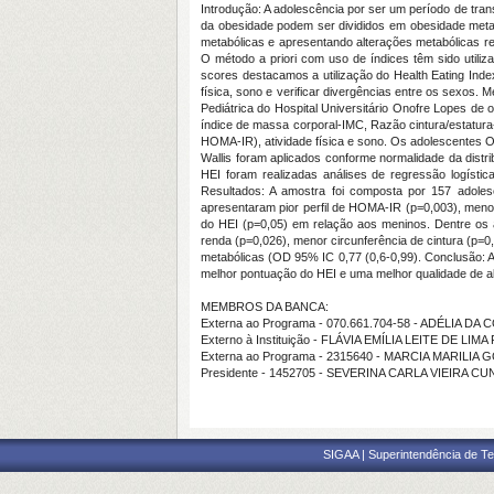
Introdução: A adolescência por ser um período de trans
da obesidade podem ser divididos em obesidade met
metabólicas e apresentando alterações metabólicas re
O método a priori com uso de índices têm sido utiliz
scores destacamos a utilização do Health Eating Inde
física, sono e verificar divergências entre os sexos
Pediátrica do Hospital Universitário Onofre Lopes de 
índice de massa corporal-IMC, Razão cintura/estatura-
HOMA-IR), atividade física e sono. Os adolescentes 
Wallis foram aplicados conforme normalidade da distri
HEI foram realizadas análises de regressão logístic
Resultados: A amostra foi composta por 157 adoles
apresentaram pior perfil de HOMA-IR (p=0,003), meno
do HEI (p=0,05) em relação aos meninos. Dentre o
renda (p=0,026), menor circunferência de cintura (p
metabólicas (OD 95% IC 0,77 (0,6-0,99). Conclusão
melhor pontuação do HEI e uma melhor qualidade de al
MEMBROS DA BANCA:
Externa ao Programa - 070.661.704-58 - ADÉLIA D
Externo à Instituição - FLÁVIA EMÍLIA LEITE DE LIM
Externa ao Programa - 2315640 - MARCIA MARILI
Presidente - 1452705 - SEVERINA CARLA VIEIRA CU
SIGAA | Superintendência de Te