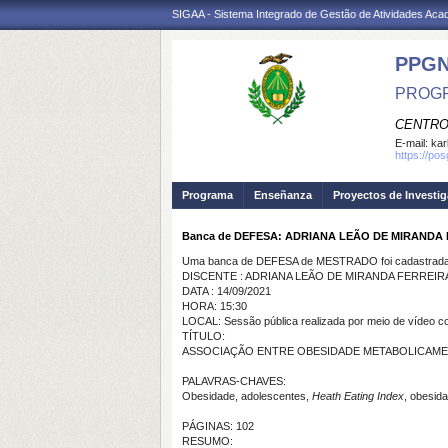
SIGAA - Sistema Integrado de Gestão de Atividades Ac
PPG
PROGR
CENTRO
E-mail:
kar
https://po
Programa
Enseñanza
Proyectos de Investi
Banca de DEFESA: ADRIANA LEÃO DE MIRANDA
Uma banca de DEFESA de MESTRADO foi cadastrada 
DISCENTE : ADRIANA LEÃO DE MIRANDA FERREIR
DATA : 14/09/2021
HORA: 15:30
LOCAL: Sessão pública realizada por meio de vídeo c
TÍTULO:
ASSOCIAÇÃO ENTRE OBESIDADE METABOLICAMEN
PALAVRAS-CHAVES:
Obesidade, adolescentes,
Heath Eating Index
, obesid
PÁGINAS: 102
RESUMO: