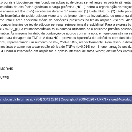
rporais e bioquímicas têm focado na utilização de dietas semelhantes ao padrão alimentar 
eta sólida de alto índice glicêmico e carga glicêmica (HGLI) sobre a organização histológica 
de animais adultos (n=5) receberam durante 17 semanas: (1) Dieta HGLI ou (2) Dieta padr
ão histológica do tecido adiposo visceral e do jejuno, além da investigação de presença d
e total e área seccional média de adipócitos presentes no tecido adiposo visceral. Além
compartimentos de tecido adiposo perirenal, retroperitoneal e epididimal. Para a expressão
3_g1). A imunohistoquímica foi executada utilizando-se o anticorpo primário policlonal d
mática. Às imagens foi atribuída pontuação de acordo com uma nota, em que consistia na segu
tilizado para dosagem de TNF-α. A dieta HGLI provocou hipertrofia de adipócitos com densida
7 cm³, representando um aumento de 8%, 25% e 58%, respectivamente. Além disso, a die
ntestinais e aumentou a expressão gênica de TNF-α (p=0,014) com imunomarcação positiv
I induziu inflamação em adipócitos e epitélio intestinal de ratos Wistar, disfunções com
O MORAIS
- UFPB
cnologia da Informação - (84) 3342 2210 | Copyright © 2006-2026 - UFRN - sigaa14-produca