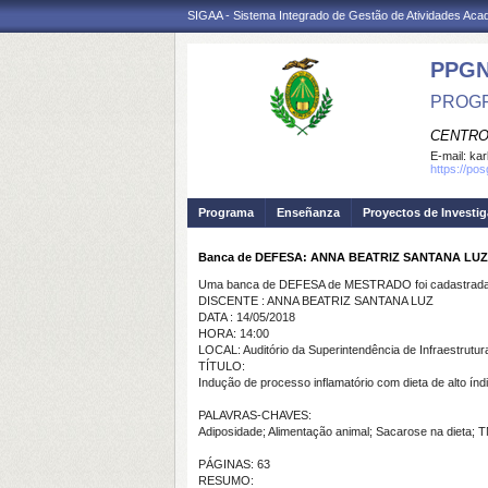
SIGAA - Sistema Integrado de Gestão de Atividades Ac
PPG
PROGR
CENTRO
E-mail:
kar
https://po
Programa
Enseñanza
Proyectos de Investi
Banca de DEFESA: ANNA BEATRIZ SANTANA LUZ
Uma banca de DEFESA de MESTRADO foi cadastrada 
DISCENTE : ANNA BEATRIZ SANTANA LUZ
DATA : 14/05/2018
HORA: 14:00
LOCAL: Auditório da Superintendência de Infraestrutu
TÍTULO:
Indução de processo inflamatório com dieta de alto índi
PALAVRAS-CHAVES:
Adiposidade; Alimentação animal; Sacarose na dieta; 
PÁGINAS: 63
RESUMO: