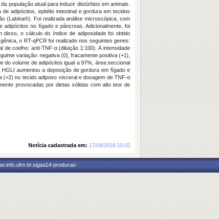
da população atual para induzir distúrbios em animais.
de adipócitos, epitélio intestinal e gordura em tecidos
ão (Labina®). Foi realizada análise microscópica, com
e adipócitos no fígado e pâncreas. Adicionalmente, foi
 disso, o cálculo do índice de adiposidade foi obtido
 gênica, o RT-qPCR foi realizado nos seguintes genes:
e coelho: anti-TNF-α (diluição 1:100). A intensidade
inte variação: negativa (0), fracamente positiva (+1),
de do volume de adipócitos igual a 97%, área seccional
ta HGLI aumentou a deposição de gordura em fígado e
a (+2) no tecido adiposo visceral e dosagem de TNF-α
umente provocadas por dietas sólidas com alto teor de
Notícia cadastrada em:
17/04/2018 10:05
o.info.ufrn.br.sigaa14-producao