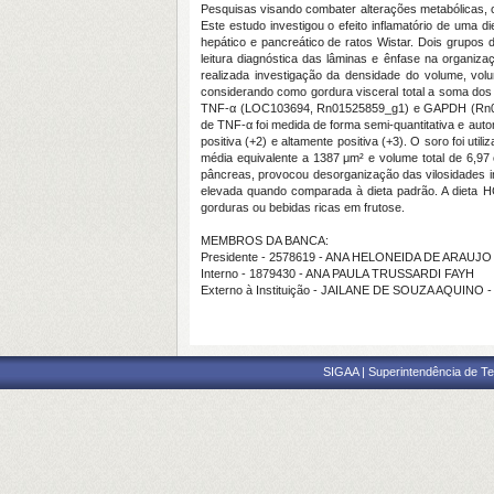
Pesquisas visando combater alterações metabólicas, co
Este estudo investigou o efeito inflamatório de uma di
hepático e pancreático de ratos Wistar. Dois grupos 
leitura diagnóstica das lâminas e ênfase na organizaç
realizada investigação da densidade do volume, volum
considerando como gordura visceral total a soma dos 
TNF-α (LOC103694, Rn01525859_g1) e GAPDH (Rn0177576
de TNF-α foi medida de forma semi-quantitativa e auto
positiva (+2) e altamente positiva (+3). O soro foi u
média equivalente a 1387 μm² e volume total de 6,9
pâncreas, provocou desorganização das vilosidades i
elevada quando comparada à dieta padrão. A dieta HGL
gorduras ou bebidas ricas em frutose.
MEMBROS DA BANCA:
Presidente - 2578619 - ANA HELONEIDA DE ARAUJ
Interno - 1879430 - ANA PAULA TRUSSARDI FAYH
Externo à Instituição - JAILANE DE SOUZA AQUINO 
SIGAA | Superintendência de Te