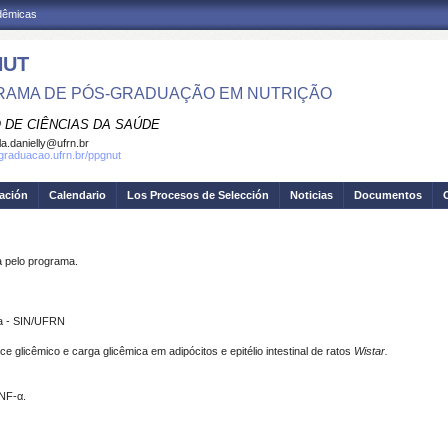
adêmicas
NUT
AMA DE PÓS-GRADUAÇÃO EM NUTRIÇÃO
 DE CIÊNCIAS DA SAÚDE
la.danielly@ufrn.br
sgraduacao.ufrn.br/ppgnut
gación
Calendario
Los Procesos de Selección
Noticias
Documentos
pelo programa.
ra - SIN/UFRN
ce glicêmico e carga glicêmica em adipócitos e epitélio intestinal de ratos
Wistar.
TNF-α.