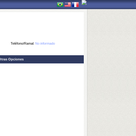
Teléfono/Ramal:
No informado
Otras Opciones