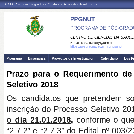
SIGAA - Sistema Integrado de Gestão de Atividades Acadêmicas
PPGNUT
PROGRAMA DE PÓS-GRAD
CENTRO DE CIÊNCIAS DA SAÚDE
E-mail:
karla.danielly@ufrn.br
https://posgraduacao.ufrn.br/ppgnut
Programa
Enseñanza
Proyectos de Investigación
Calendario
Los P
Prazo para o Requerimento de 
Seletivo 2018
Os candidatos que pretendem so
inscrição do Processo Seletivo 20
o dia 21.01.2018,
conforme o que 
“2.7.2” e “2.7.3” do Edital nº 00