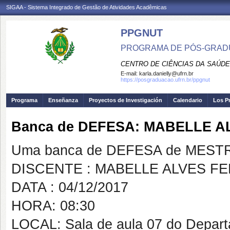
SIGAA - Sistema Integrado de Gestão de Atividades Acadêmicas
PPGNUT
PROGRAMA DE PÓS-GRAD
CENTRO DE CIÊNCIAS DA SAÚDE
E-mail:
karla.danielly@ufrn.br
https://posgraduacao.ufrn.br/ppgnut
Programa
Enseñanza
Proyectos de Investigación
Calendario
Los P
Banca de DEFESA: MABELLE A
Uma banca de DEFESA de MESTRAD
DISCENTE : MABELLE ALVES FE
DATA : 04/12/2017
HORA: 08:30
LOCAL: Sala de aula 07 do Depar