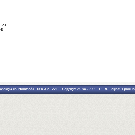
OUZA
DE
cnologia da Informação - (84) 3342 2210 | Copyright © 2006-2026 - UFRN - sigaa04-produca