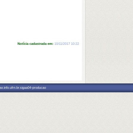
Notícia cadastrada em:
10/11/2017 10:22
o.info.ufrn.br.sigaa04-producao