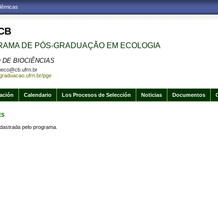
adêmicas
CB
AMA DE PÓS-GRADUAÇÃO EM ECOLOGIA
 DE BIOCIÊNCIAS
eco@cb.ufrn.br
sgraduacao.ufrn.br/pge
gación
Calendario
Los Procesos de Selección
Noticias
Documentos
ES
strada pelo programa.