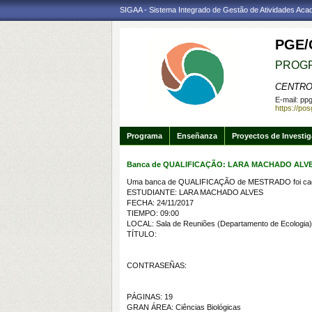
SIGAA - Sistema Integrado de Gestão de Atividades Ac
PGE/
PROGR
CENTRO
E-mail:
ppg
https://po
Programa
Enseñanza
Proyectos de Investi
Banca de QUALIFICAÇÃO: LARA MACHADO ALV
Uma banca de QUALIFICAÇÃO de MESTRADO foi cada
ESTUDIANTE: LARA MACHADO ALVES
FECHA: 24/11/2017
TIEMPO: 09:00
LOCAL: Sala de Reuniões (Departamento de Ecologia)
TÍTULO:
CONTRASEÑAS:
PÁGINAS: 19
GRAN ÁREA: Ciências Biológicas