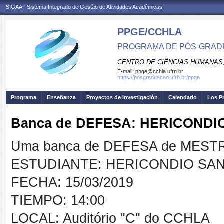
SIGAA - Sistema Integrado de Gestão de Atividades Acadêmicas
PPGE/CCHLA
PROGRAMA DE PÓS-GRAD
CENTRO DE CIÊNCIAS HUMANAS,
E-mail:
ppge@cchla.ufrn.br
https://posgraduacao.ufrn.br/ppge
Programa
Enseñanza
Proyectos de Investigación
Calendario
Los P
Banca de DEFESA: HERICOND
Uma banca de DEFESA de MESTRAD
ESTUDIANTE: HERICONDIO SA
FECHA: 15/03/2019
TIEMPO: 14:00
LOCAL: Auditório "C" do CCHLA