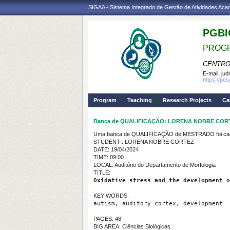
SIGAA - Sistema Integrado de Gestão de Atividades Ac
PGBI
PROGR
CENTRO
E-mail:
jud
https://po
Program
Teaching
Research Projects
Ca
Banca de QUALIFICAÇÃO: LORENA NOBRE COR
Uma banca de QUALIFICAÇÃO de MESTRADO foi cada
STUDENT : LORENA NOBRE CORTEZ
DATE: 19/04/2024
TIME: 09:00
LOCAL: Auditório do Departamento de Morfologia
TITLE:
Oxidative stress and the development o
KEY WORDS:
autism, auditory cortex, development
PAGES: 48
BIG AREA: Ciências Biológicas