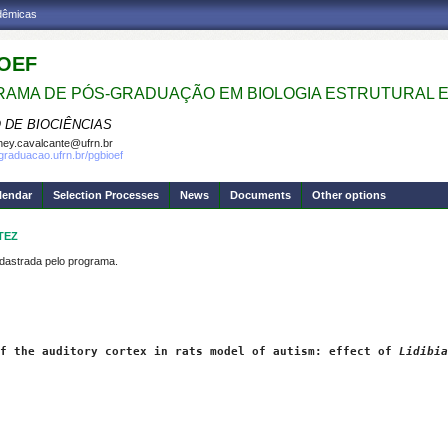
adêmicas
OEF
AMA DE PÓS-GRADUAÇÃO EM BIOLOGIA ESTRUTURAL E
 DE BIOCIÊNCIAS
ney.cavalcante@ufrn.br
sgraduacao.ufrn.br/pgbioef
lendar
Selection Processes
News
Documents
Other options
TEZ
strada pelo programa.
f the auditory cortex in rats model of autism: effect of 
Lidibia