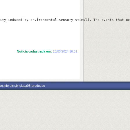
ity induced by environmental sensory stimuli. The events that oc
Notícia cadastrada em:
13/03/2024 16:51
o.info.ufrn.br.sigaa08-producao