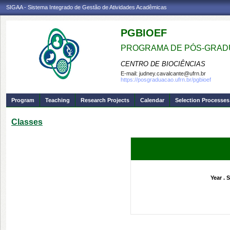
SIGAA - Sistema Integrado de Gestão de Atividades Acadêmicas
PGBIOEF
PROGRAMA DE PÓS-GRADU
CENTRO DE BIOCIÊNCIAS
E-mail:
judney.cavalcante@ufrn.br
https://posgraduacao.ufrn.br/pgbioef
Program
Teaching
Research Projects
Calendar
Selection Processes
Classes
Year . 