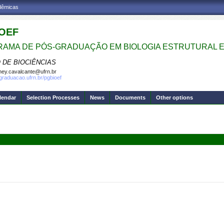
adêmicas
OEF
AMA DE PÓS-GRADUAÇÃO EM BIOLOGIA ESTRUTURAL E
 DE BIOCIÊNCIAS
ney.cavalcante@ufrn.br
sgraduacao.ufrn.br/pgbioef
lendar
Selection Processes
News
Documents
Other options