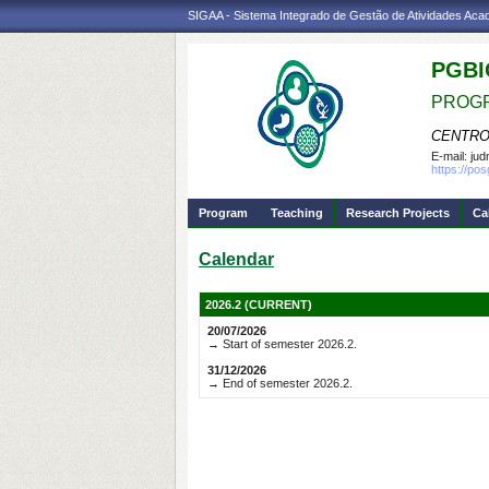
SIGAA - Sistema Integrado de Gestão de Atividades Ac
PGBI
PROGR
CENTRO
E-mail:
jud
https://po
Program
Teaching
Research Projects
Ca
Calendar
2026.2 (CURRENT)
20/07/2026
→ Start of semester 2026.2.
31/12/2026
→ End of semester 2026.2.