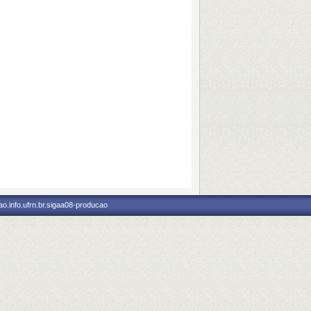
o.info.ufrn.br.sigaa08-producao