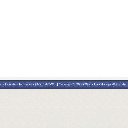
cnologia da Informação - (84) 3342 2210 | Copyright © 2006-2026 - UFRN - sigaa08-produca