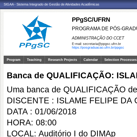
SIGAA - Sistema Integrado de Gestão de Atividades Acadêmicas
PPgSC/UFRN
PROGRAMA DE PÓS-GRAD
ADMINISTRAÇÃO DO CCET
E-mail:
secretaria@ppgsc.ufrn.br
https://posgraduacao.ufrn.br/ppgsc
Program
Teaching
Research Projects
Calendar
Selection Processes
Banca de QUALIFICAÇÃO: ISL
Uma banca de QUALIFICAÇÃO de 
DISCENTE : ISLAME FELIPE D
DATA : 01/06/2018
HORA: 08:00
LOCAL: Auditório I do DIMAp