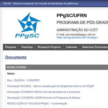
SIGAA - Sistema Integrado de Gestão de Atividades Acadêmicas
PPgSC/UFRN
PROGRAMA DE PÓS-GRAD
ADMINISTRAÇÃO DO CCET
E-mail:
secretaria@ppgsc.ufrn.br
https://posgraduacao.ufrn.br/ppgsc
Program
Teaching
Research Projects
Calendar
Selection Processes
Documents
RESOLUTIONS
Name
Res. 154/2014 - CONSEPE
Resolução 001/2021 - Aprova atualização do Regimento Interno do PPgSC
Resolução CONSEPE 063/10 Normas Assistência à Docência
Resolução CONSEPE 135/08 Normas do Programa de Bolsas
RESOLUÇÃO N.º 001/2010-PPgSC - Coorientação