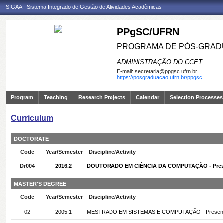
SIGAA - Sistema Integrado de Gestão de Atividades Acadêmicas
PPgSC/UFRN
PROGRAMA DE PÓS-GRAD
ADMINISTRAÇÃO DO CCET
E-mail:
secretaria@ppgsc.ufrn.br
https://posgraduacao.ufrn.br/ppgsc
Program
Teaching
Research Projects
Calendar
Selection Processes
Curriculum
DOCTORATE
Code
Year/Semester
Discipline/Activity
Dr004
2016.2
DOUTORADO EM CIÊNCIA DA COMPUTAÇÃO - Pres
MASTER'S DEGREE
Code
Year/Semester
Discipline/Activity
02
2005.1
MESTRADO EM SISTEMAS E COMPUTAÇÃO - Presenc