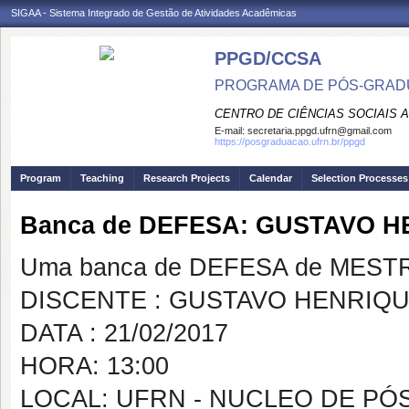
SIGAA - Sistema Integrado de Gestão de Atividades Acadêmicas
PPGD/CCSA
PROGRAMA DE PÓS-GRADU
CENTRO DE CIÊNCIAS SOCIAIS 
E-mail:
secretaria.ppgd.ufrn@gmail.com
https://posgraduacao.ufrn.br/ppgd
Program
Teaching
Research Projects
Calendar
Selection Processes
Banca de DEFESA: GUSTAVO 
Uma banca de DEFESA de MESTRAD
DISCENTE : GUSTAVO HENRIQ
DATA : 21/02/2017
HORA: 13:00
LOCAL: UFRN - NUCLEO DE PÓ