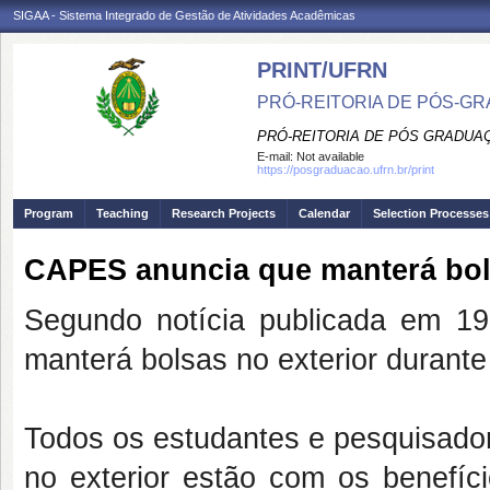
SIGAA - Sistema Integrado de Gestão de Atividades Acadêmicas
PRINT/UFRN
PRÓ-REITORIA DE PÓS-GR
PRÓ-REITORIA DE PÓS GRADUA
E-mail:
Not available
https://posgraduacao.ufrn.br/print
Program
Teaching
Research Projects
Calendar
Selection Processes
CAPES anuncia que manterá bols
Segundo notícia publicada em 
manterá bolsas no exterior durante
Todos os estudantes e pesquisad
no exterior estão com os benefíc