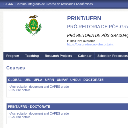
SIGAA - Sistema Integrado de Gestão de Atividades Acadêmicas
PRINT/UFRN
PRÓ-REITORIA DE PÓS-GR
PRÓ-REITORIA DE PÓS GRADUA
E-mail:
Not available
https://posgraduacao.ufrn.br/print
Program
Teaching
Research Projects
Calendar
Selection Processes
Courses
GLOBAL - UEL - UFLA - UFRN - UNIFAP- UNIJUI - DOCTORATE
› Accreditation document and CAPES grade
› Course details
PRINT/UFRN - DOCTORATE
› Accreditation document and CAPES grade
› Course details