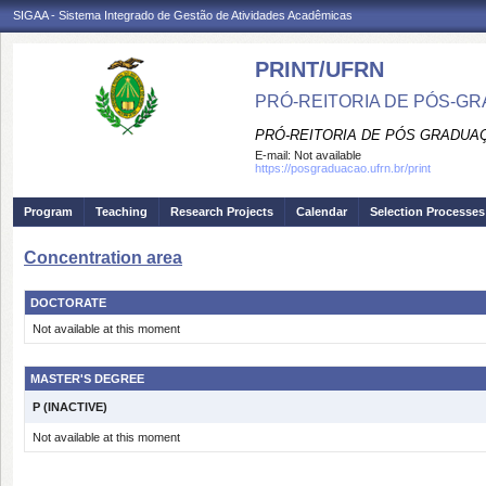
SIGAA - Sistema Integrado de Gestão de Atividades Acadêmicas
PRINT/UFRN
PRÓ-REITORIA DE PÓS-GR
PRÓ-REITORIA DE PÓS GRADUA
E-mail:
Not available
https://posgraduacao.ufrn.br/print
Program
Teaching
Research Projects
Calendar
Selection Processes
Concentration area
DOCTORATE
Not available at this moment
MASTER'S DEGREE
P (INACTIVE)
Not available at this moment