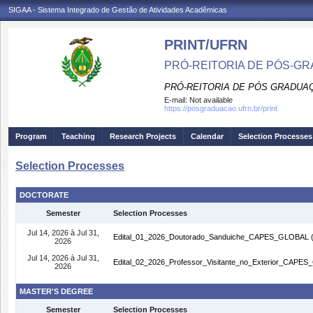
SIGAA - Sistema Integrado de Gestão de Atividades Acadêmicas
PRINT/UFRN
PRÓ-REITORIA DE PÓS-GR
PRÓ-REITORIA DE PÓS GRADUA
E-mail:
Not available
https://posgraduacao.ufrn.br/print
Program
Teaching
Research Projects
Calendar
Selection Processes
Selection Processes
DOCTORATE
Semester
Selection Processes
Jul 14, 2026 à Jul 31,
Edital_01_2026_Doutorado_Sanduiche_CAPES_GLOBAL
2026
Jul 14, 2026 à Jul 31,
Edital_02_2026_Professor_Visitante_no_Exterior_CAPE
2026
MASTER'S DEGREE
Semester
Selection Processes