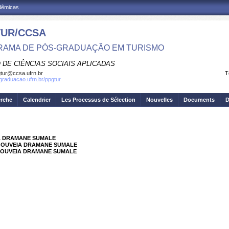
adêmicas
UR/CCSA
AMA DE PÓS-GRADUAÇÃO EM TURISMO
 DE CIÊNCIAS SOCIAIS APLICADAS
tur@ccsa.ufrn.br
T
sgraduacao.ufrn.br/ppgtur
erche
Calendrier
Les Processus de Sélection
Nouvelles
Documents
D
IA DRAMANE SUMALE
 GOUVEIA DRAMANE SUMALE
 GOUVEIA DRAMANE SUMALE