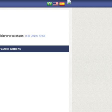
éléphone/Extension:
(84) 99193-6458
'autres Options