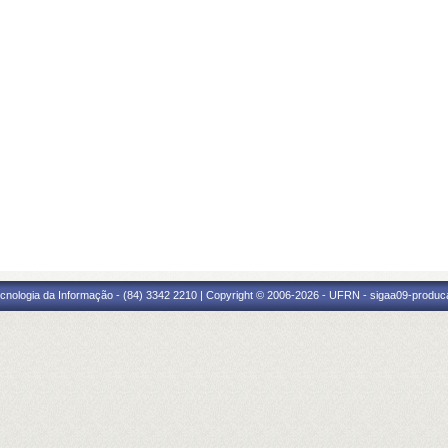
cnologia da Informação - (84) 3342 2210 | Copyright © 2006-2026 - UFRN - sigaa09-produca