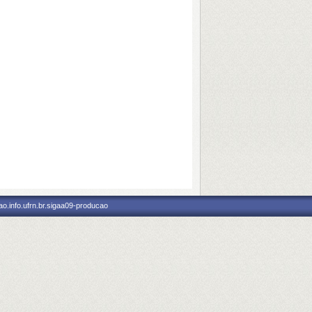
o.info.ufrn.br.sigaa09-producao