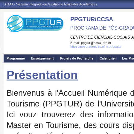
SIGAA - Sistema Integrado de Gestão de Atividades Acadêmicas
PPGTUR/CCSA
PROGRAMA DE PÓS-GRAD
CENTRO DE CIÊNCIAS SOCIAIS 
E-mail:
ppgtur@ccsa.ufrn.br
https://posgraduacao.ufrn.br/ppgtur
Programme
Enseignement
Projets de Pecherche
Calendrier
Les Pro
Présentation
Bienvenus à l'Accueil Numérique 
Tourisme (PPGTUR) de l'Universi
Ici vouz trouverez des informatio
Master en Tourisme, des cours dis