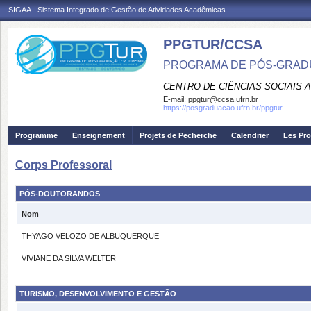
SIGAA - Sistema Integrado de Gestão de Atividades Acadêmicas
PPGTUR/CCSA
PROGRAMA DE PÓS-GRAD
CENTRO DE CIÊNCIAS SOCIAIS 
E-mail:
ppgtur@ccsa.ufrn.br
https://posgraduacao.ufrn.br/ppgtur
Programme
Enseignement
Projets de Pecherche
Calendrier
Les Pro
Corps Professoral
PÓS-DOUTORANDOS
Nom
THYAGO VELOZO DE ALBUQUERQUE
VIVIANE DA SILVA WELTER
TURISMO, DESENVOLVIMENTO E GESTÃO