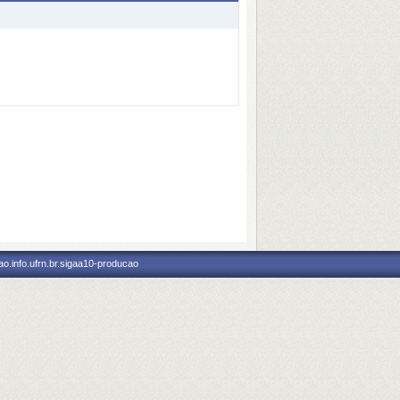
o.info.ufrn.br.sigaa10-producao