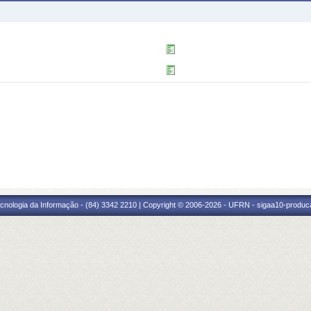
cnologia da Informação - (84) 3342 2210 | Copyright © 2006-2026 - UFRN - sigaa10-produca