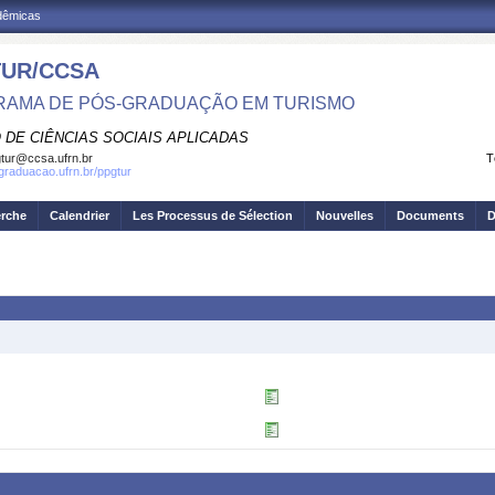
adêmicas
UR/CCSA
AMA DE PÓS-GRADUAÇÃO EM TURISMO
 DE CIÊNCIAS SOCIAIS APLICADAS
tur@ccsa.ufrn.br
T
sgraduacao.ufrn.br/ppgtur
erche
Calendrier
Les Processus de Sélection
Nouvelles
Documents
D