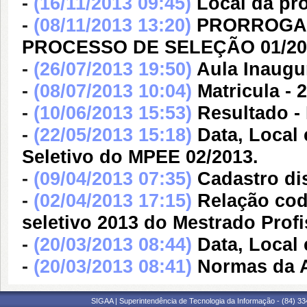
-
(16/11/2013 09:45)
Local da pro
-
(08/11/2013 13:20)
PRORROGAÇ
PROCESSO DE SELEÇÃO 01/20
-
(26/07/2013 19:50)
Aula Inaugu
-
(08/07/2013 10:04)
Matricula - 
-
(10/06/2013 15:53)
Resultado -
-
(22/05/2013 15:18)
Data, Local 
Seletivo do MPEE 02/2013.
-
(09/04/2013 07:35)
Cadastro di
-
(02/04/2013 17:15)
Relação cod
seletivo 2013 do Mestrado Profi
-
(20/03/2013 08:44)
Data, Local 
-
(20/03/2013 08:41)
Normas da A
SIGAA | Superintendência de Tecnologia da Informação - (84) 3