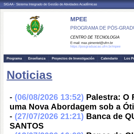
SIGAA - Sistema Integrado de Gestão de Atividades Acadêmicas
MPEE
PROGRAMA DE PÓS-GRADU
CENTRO DE TECNOLOGIA
E-mail:
max.pimentel@ufrn.br
https://posgraduacao.ufrn.br/mpee
Programa
Enseñanza
Proyectos de Investigación
Calendario
Los P
Noticias
-
(06/08/2026 13:52)
Palestra: O
uma Nova Abordagem sob a Óti
-
(27/07/2026 21:21)
Banca de Q
SANTOS