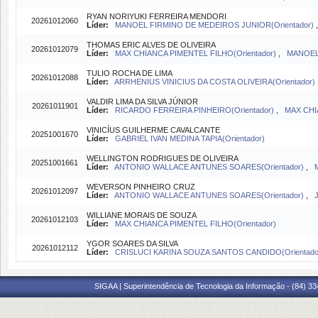
RYAN NORIYUKI FERREIRA MENDORI
20261012060
Líder:
MANOEL FIRMINO DE MEDEIROS JUNIOR(Orientador)
THOMAS ERIC ALVES DE OLIVEIRA
20261012079
Líder:
MAX CHIANCA PIMENTEL FILHO(Orientador)
,
MANOEL 
TULIO ROCHA DE LIMA
20261012088
Líder:
ARRHENIUS VINICIUS DA COSTA OLIVEIRA(Orientador)
VALDIR LIMA DA SILVA JÚNIOR
20261011901
Líder:
RICARDO FERREIRA PINHEIRO(Orientador)
,
MAX CHI
VINICÍUS GUILHERME CAVALCANTE
20251001670
Líder:
GABRIEL IVAN MEDINA TAPIA(Orientador)
WELLINGTON RODRIGUES DE OLIVEIRA
20251001661
Líder:
ANTONIO WALLACE ANTUNES SOARES(Orientador)
,
WEVERSON PINHEIRO CRUZ
20261012097
Líder:
ANTONIO WALLACE ANTUNES SOARES(Orientador)
,
WILLIANE MORAIS DE SOUZA
20261012103
Líder:
MAX CHIANCA PIMENTEL FILHO(Orientador)
YGOR SOARES DA SILVA
20261012112
Líder:
CRISLUCI KARINA SOUZA SANTOS CANDIDO(Orientado
SIGAA | Superintendência de Tecnologia da Informação - (84) 3