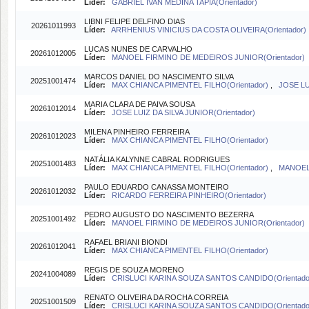
Líder:
GABRIEL IVAN MEDINA TAPIA(Orientador)
LIBNI FELIPE DELFINO DIAS
20261011993
Líder:
ARRHENIUS VINICIUS DA COSTA OLIVEIRA(Orientador)
LUCAS NUNES DE CARVALHO
20261012005
Líder:
MANOEL FIRMINO DE MEDEIROS JUNIOR(Orientador)
MARCOS DANIEL DO NASCIMENTO SILVA
20251001474
Líder:
MAX CHIANCA PIMENTEL FILHO(Orientador)
,
JOSE LU
MARIA CLARA DE PAIVA SOUSA
20261012014
Líder:
JOSE LUIZ DA SILVA JUNIOR(Orientador)
MILENA PINHEIRO FERREIRA
20261012023
Líder:
MAX CHIANCA PIMENTEL FILHO(Orientador)
NATÁLIA KALYNNE CABRAL RODRIGUES
20251001483
Líder:
MAX CHIANCA PIMENTEL FILHO(Orientador)
,
MANOEL 
PAULO EDUARDO CANASSA MONTEIRO
20261012032
Líder:
RICARDO FERREIRA PINHEIRO(Orientador)
PEDRO AUGUSTO DO NASCIMENTO BEZERRA
20251001492
Líder:
MANOEL FIRMINO DE MEDEIROS JUNIOR(Orientador)
RAFAEL BRIANI BIONDI
20261012041
Líder:
MAX CHIANCA PIMENTEL FILHO(Orientador)
REGIS DE SOUZA MORENO
20241004089
Líder:
CRISLUCI KARINA SOUZA SANTOS CANDIDO(Orientado
RENATO OLIVEIRA DA ROCHA CORREIA
20251001509
Líder:
CRISLUCI KARINA SOUZA SANTOS CANDIDO(Orientado