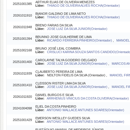
ARTHUR ELIAS DE OLIVEIRA MENEZES
20251001385
Líder:
THIAGO DE OLIVEIRA ALVES ROCHA(Orientador)
BIANOR GALDINO DE LIMA NETO
20261011910
Líder:
THIAGO DE OLIVEIRA ALVES ROCHA(Orientador)
BRENO FARIAS DA SILVA
20261011948
Líder:
JOSE LUIZ DA SILVA JUNIOR(Orientador)
BRUNNO JOSE GUILHERME DE LIMA
20251001394
Líder:
RICARDO FERREIRA PINHEIRO(Orientador)
,
MANOEL 
BRUNO JOSÉ LEAL COIMBRA
20251002168
Líder:
CRISLUCI KARINA SOUZA SANTOS CANDIDO(Orientado
CAROLAYNE TALYA GODEIRO DELGADO
20251001400
Líder:
JOSE LUIZ DA SILVA JUNIOR(Orientador)
,
MARCOS ANT
CLAUBERTO PEREIRA DE LIMA
20261011939
Líder:
NEILTON FIDELIS DA SILVA (Orientador) ,
MANOEL FIRM
CLEISSON RISTER LIMA DA SILVA
20251001410
Líder:
JOSE LUIZ DA SILVA JUNIOR(Orientador)
,
MANOEL FIR
DANIEL BURGOS E SILVA
20261011920
Líder:
ARRHENIUS VINICIUS DA COSTA OLIVEIRA(Orientador)
ELIEL DA COSTA PINHEIRO
20241004098
Líder:
ANTONIO WALLACE ANTUNES SOARES(Orientador)
EMERSON WESLLEY GUEDES SILVA
20251001429
Líder:
ANTONIO WALLACE ANTUNES SOARES(Orientador)
EUSTÁQUIO AMARAL DE MEDEIROS JÚNIOR