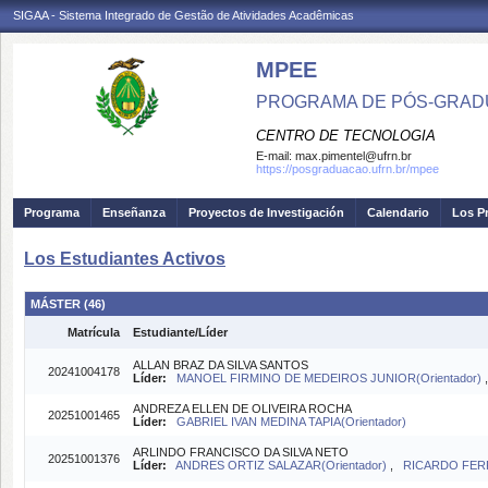
SIGAA - Sistema Integrado de Gestão de Atividades Acadêmicas
MPEE
PROGRAMA DE PÓS-GRADU
CENTRO DE TECNOLOGIA
E-mail:
max.pimentel@ufrn.br
https://posgraduacao.ufrn.br/mpee
Programa
Enseñanza
Proyectos de Investigación
Calendario
Los P
Los Estudiantes Activos
MÁSTER (46)
Matrícula
Estudiante/Líder
ALLAN BRAZ DA SILVA SANTOS
20241004178
Líder:
MANOEL FIRMINO DE MEDEIROS JUNIOR(Orientador)
ANDREZA ELLEN DE OLIVEIRA ROCHA
20251001465
Líder:
GABRIEL IVAN MEDINA TAPIA(Orientador)
ARLINDO FRANCISCO DA SILVA NETO
20251001376
Líder:
ANDRES ORTIZ SALAZAR(Orientador)
,
RICARDO FERR