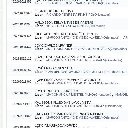
20261011957
Líder:
THIAGO DE OLIVEIRA ALVES ROCHA(Orientador)
FERNANDO LINS DE LIMA
20241004060
Líder:
RICARDO FERREIRA PINHEIRO(Orientador)
HALLYSSON KELLY NEVES DE FREITAS
20241004258
Líder:
JOSE LUIZ DA SILVA JUNIOR(Orientador)
IDELCÁCIO PAULINO DE MACÊDO JUNIOR
20251001438
Líder:
MARCOS ANTONIO DIAS DE ALMEIDA(Orientador)
,
AR
JOÃO CARLOS LIRA NERI
20251001447
Líder:
ARRHENIUS VINICIUS DA COSTA OLIVEIRA(Orientador)
JOÃO HENRIQUE DA SILVA BARROS JÚNIOR
20261012121
Líder:
ANTONIO WALLACE ANTUNES SOARES(Orientador)
JOSÉ ÉRICO ALVES NETO
20241004187
Líder:
GABRIEL IVAN MEDINA TAPIA(Orientador)
,
RICARDO F
JOSE FRANCISMAR DE MEDEIROS JUNIOR
20261011966
Líder:
MARCOS ANTONIO DIAS DE ALMEIDA(Orientador)
JOSE GOMES DE LIMA NETO
20251001545
Líder:
MAX CHIANCA PIMENTEL FILHO(Orientador)
,
MANOEL 
KALISSON KALLED DA SILVA OLIVEIRA
20261011975
Líder:
ANTONIO WALLACE ANTUNES SOARES(Orientador)
KATIA KELLEN MARTINS DE FRANCA RIBEIRO
20261011984
Líder:
MARCOS ANTONIO DIAS DE ALMEIDA(Orientador)
LETICIA MARIA DE ANDRADE
20241004006