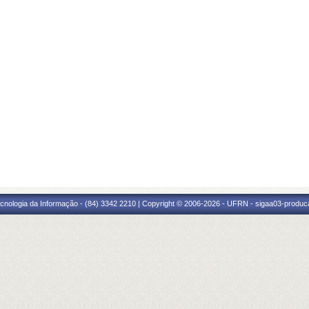
cnologia da Informação - (84) 3342 2210 | Copyright © 2006-2026 - UFRN - sigaa03-produca