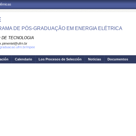
adêmicas
E
AMA DE PÓS-GRADUAÇÃO EM ENERGIA ELÉTRICA
 DE TECNOLOGIA
.pimentel@ufrn.br
sgraduacao.ufrn.br/mpee
gación
Calendario
Los Procesos de Selección
Noticias
Documentos