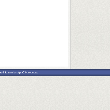
o.info.ufrn.br.sigaa03-producao