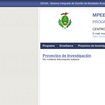
SIGAA - Sistema Integrado de Gestão de Atividades Ac
MPE
PROGR
CENTRO
E-mail:
max
https://po
Programa
Enseñanza
Proyectos de Investi
Proyectos de Investigación
No contiene información todavía