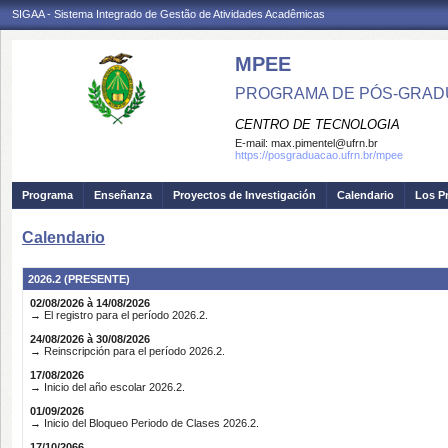
SIGAA - Sistema Integrado de Gestão de Atividades Acadêmicas
MPEE
PROGRAMA DE PÓS-GRADU
CENTRO DE TECNOLOGIA
E-mail:
max.pimentel@ufrn.br
https://posgraduacao.ufrn.br/mpee
Programa
Enseñanza
Proyectos de Investigación
Calendario
Los P
Calendario
2026.2 (PRESENTE)
02/08/2026 à 14/08/2026
→ El registro para el período 2026.2.
24/08/2026 à 30/08/2026
→ Reinscripción para el período 2026.2.
17/08/2026
→ Inicio del año escolar 2026.2.
01/09/2026
→ Inicio del Bloqueo Periodo de Clases 2026.2.
17/10/2066