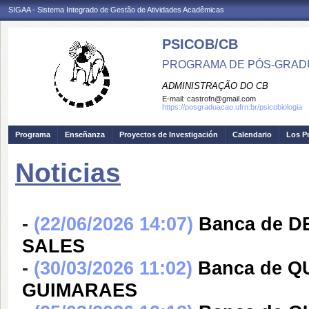
SIGAA - Sistema Integrado de Gestão de Atividades Acadêmicas
PSICOB/CB
PROGRAMA DE PÓS-GRADU
ADMINISTRAÇÃO DO CB
E-mail:
castrofn@gmail.com
https://posgraduacao.ufrn.br/psicobiologia
Programa
Enseñanza
Proyectos de Investigación
Calendario
Los P
Noticias
-
(22/06/2026 14:07)
Banca de D
SALES
-
(30/03/2026 11:02)
Banca de 
GUIMARAES