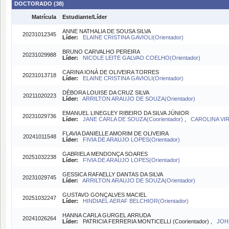
DOCTORADO (38)
Matrícula
Estudiante/Líder
ANNE NATHALIA DE SOUSA SILVA
20231012345
Líder:
ELAINE CRISTINA GAVIOLI(Orientador)
BRUNO CARVALHO PEREIRA
20231029988
Líder:
NICOLE LEITE GALVAO COELHO(Orientador)
CARINA IONÁ DE OLIVEIRA TORRES
20231013718
Líder:
ELAINE CRISTINA GAVIOLI(Orientador)
DÉBORA LOUISE DA CRUZ SILVA
20211020223
Líder:
ARRILTON ARAUJO DE SOUZA(Orientador)
EMANUEL LINEGLEY RIBEIRO DA SILVA JÚNIOR
20231029736
Líder:
JANE CARLA DE SOUZA(Coorientador)
,
CAROLINA VIR
FLAVIA DANIELLE AMORIM DE OLIVEIRA
20241011548
Líder:
FIVIA DE ARAUJO LOPES(Orientador)
GABRIELA MENDONÇA SOARES
20251032238
Líder:
FIVIA DE ARAUJO LOPES(Orientador)
GESSICA RAFAELLY DANTAS DA SILVA
20231029745
Líder:
ARRILTON ARAUJO DE SOUZA(Orientador)
GUSTAVO GONÇALVES MACIEL
20251032247
Líder:
HINDIAEL AERAF BELCHIOR(Orientador)
HANNA CARLA GURGEL ARRUDA
20241026264
Líder:
PATRICIA FERRERIA MONTICELLI (Coorientador) ,
JOH