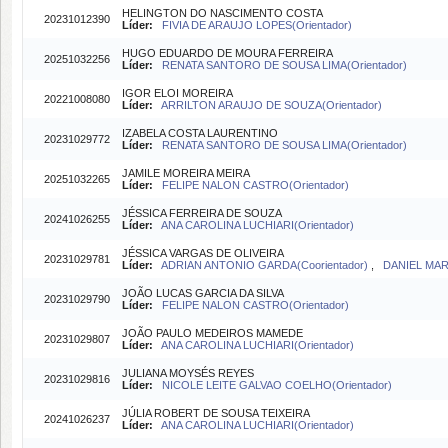
HELINGTON DO NASCIMENTO COSTA
20231012390
Líder:
FIVIA DE ARAUJO LOPES(Orientador)
HUGO EDUARDO DE MOURA FERREIRA
20251032256
Líder:
RENATA SANTORO DE SOUSA LIMA(Orientador)
IGOR ELOI MOREIRA
20221008080
Líder:
ARRILTON ARAUJO DE SOUZA(Orientador)
IZABELA COSTA LAURENTINO
20231029772
Líder:
RENATA SANTORO DE SOUSA LIMA(Orientador)
JAMILE MOREIRA MEIRA
20251032265
Líder:
FELIPE NALON CASTRO(Orientador)
JÉSSICA FERREIRA DE SOUZA
20241026255
Líder:
ANA CAROLINA LUCHIARI(Orientador)
JÉSSICA VARGAS DE OLIVEIRA
20231029781
Líder:
ADRIAN ANTONIO GARDA(Coorientador)
,
DANIEL MAR
JOÃO LUCAS GARCIA DA SILVA
20231029790
Líder:
FELIPE NALON CASTRO(Orientador)
JOÃO PAULO MEDEIROS MAMEDE
20231029807
Líder:
ANA CAROLINA LUCHIARI(Orientador)
JULIANA MOYSÉS REYES
20231029816
Líder:
NICOLE LEITE GALVAO COELHO(Orientador)
JÚLIA ROBERT DE SOUSA TEIXEIRA
20241026237
Líder:
ANA CAROLINA LUCHIARI(Orientador)