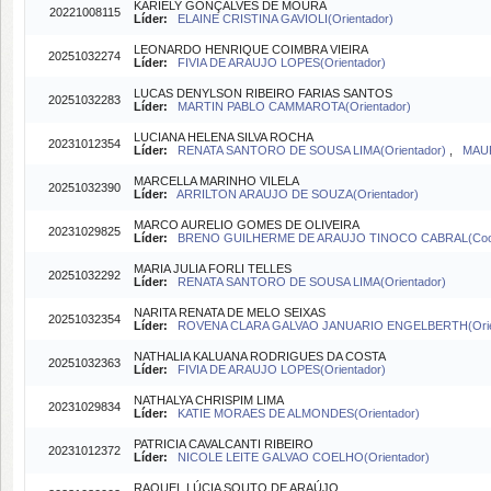
KARIELY GONÇALVES DE MOURA
20221008115
Líder:
ELAINE CRISTINA GAVIOLI(Orientador)
LEONARDO HENRIQUE COIMBRA VIEIRA
20251032274
Líder:
FIVIA DE ARAUJO LOPES(Orientador)
LUCAS DENYLSON RIBEIRO FARIAS SANTOS
20251032283
Líder:
MARTIN PABLO CAMMAROTA(Orientador)
LUCIANA HELENA SILVA ROCHA
20231012354
Líder:
RENATA SANTORO DE SOUSA LIMA(Orientador)
,
MAUR
MARCELLA MARINHO VILELA
20251032390
Líder:
ARRILTON ARAUJO DE SOUZA(Orientador)
MARCO AURELIO GOMES DE OLIVEIRA
20231029825
Líder:
BRENO GUILHERME DE ARAUJO TINOCO CABRAL(Coor
MARIA JULIA FORLI TELLES
20251032292
Líder:
RENATA SANTORO DE SOUSA LIMA(Orientador)
NARITA RENATA DE MELO SEIXAS
20251032354
Líder:
ROVENA CLARA GALVAO JANUARIO ENGELBERTH(Orie
NATHALIA KALUANA RODRIGUES DA COSTA
20251032363
Líder:
FIVIA DE ARAUJO LOPES(Orientador)
NATHALYA CHRISPIM LIMA
20231029834
Líder:
KATIE MORAES DE ALMONDES(Orientador)
PATRICIA CAVALCANTI RIBEIRO
20231012372
Líder:
NICOLE LEITE GALVAO COELHO(Orientador)
RAQUEL LÚCIA SOUTO DE ARAÚJO