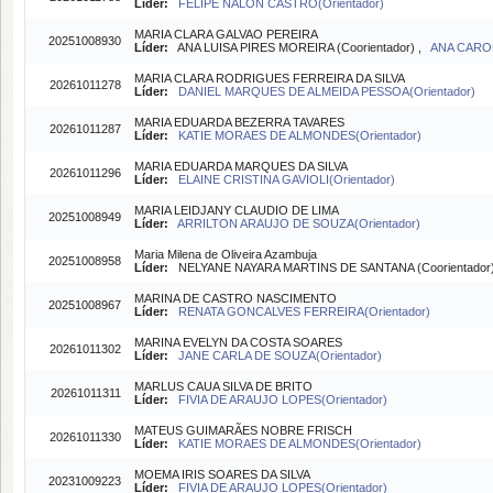
Líder:
FELIPE NALON CASTRO(Orientador)
MARIA CLARA GALVAO PEREIRA
20251008930
Líder:
ANA LUISA PIRES MOREIRA (Coorientador) ,
ANA CAROL
MARIA CLARA RODRIGUES FERREIRA DA SILVA
20261011278
Líder:
DANIEL MARQUES DE ALMEIDA PESSOA(Orientador)
MARIA EDUARDA BEZERRA TAVARES
20261011287
Líder:
KATIE MORAES DE ALMONDES(Orientador)
MARIA EDUARDA MARQUES DA SILVA
20261011296
Líder:
ELAINE CRISTINA GAVIOLI(Orientador)
MARIA LEIDJANY CLAUDIO DE LIMA
20251008949
Líder:
ARRILTON ARAUJO DE SOUZA(Orientador)
Maria Milena de Oliveira Azambuja
20251008958
Líder:
NELYANE NAYARA MARTINS DE SANTANA (Coorientador
MARINA DE CASTRO NASCIMENTO
20251008967
Líder:
RENATA GONCALVES FERREIRA(Orientador)
MARINA EVELYN DA COSTA SOARES
20261011302
Líder:
JANE CARLA DE SOUZA(Orientador)
MARLUS CAUA SILVA DE BRITO
20261011311
Líder:
FIVIA DE ARAUJO LOPES(Orientador)
MATEUS GUIMARÃES NOBRE FRISCH
20261011330
Líder:
KATIE MORAES DE ALMONDES(Orientador)
MOEMA IRIS SOARES DA SILVA
20231009223
Líder:
FIVIA DE ARAUJO LOPES(Orientador)