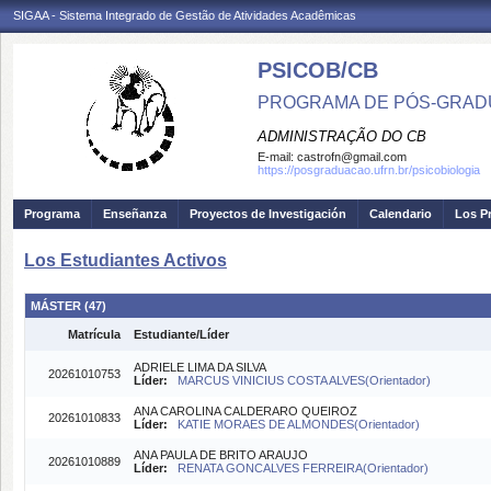
SIGAA - Sistema Integrado de Gestão de Atividades Acadêmicas
PSICOB/CB
PROGRAMA DE PÓS-GRADU
ADMINISTRAÇÃO DO CB
E-mail:
castrofn@gmail.com
https://posgraduacao.ufrn.br/psicobiologia
Programa
Enseñanza
Proyectos de Investigación
Calendario
Los P
Los Estudiantes Activos
MÁSTER (47)
Matrícula
Estudiante/Líder
ADRIELE LIMA DA SILVA
20261010753
Líder:
MARCUS VINICIUS COSTA ALVES(Orientador)
ANA CAROLINA CALDERARO QUEIROZ
20261010833
Líder:
KATIE MORAES DE ALMONDES(Orientador)
ANA PAULA DE BRITO ARAUJO
20261010889
Líder:
RENATA GONCALVES FERREIRA(Orientador)