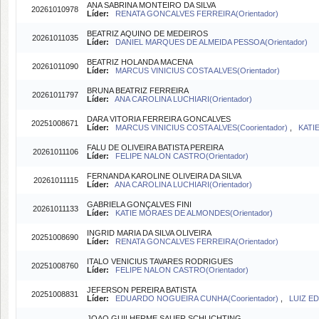
ANA SABRINA MONTEIRO DA SILVA
20261010978
Líder:
RENATA GONCALVES FERREIRA(Orientador)
BEATRIZ AQUINO DE MEDEIROS
20261011035
Líder:
DANIEL MARQUES DE ALMEIDA PESSOA(Orientador)
BEATRIZ HOLANDA MACENA
20261011090
Líder:
MARCUS VINICIUS COSTA ALVES(Orientador)
BRUNA BEATRIZ FERREIRA
20261011797
Líder:
ANA CAROLINA LUCHIARI(Orientador)
DARA VITORIA FERREIRA GONCALVES
20251008671
Líder:
MARCUS VINICIUS COSTA ALVES(Coorientador)
,
KATI
FALU DE OLIVEIRA BATISTA PEREIRA
20261011106
Líder:
FELIPE NALON CASTRO(Orientador)
FERNANDA KAROLINE OLIVEIRA DA SILVA
20261011115
Líder:
ANA CAROLINA LUCHIARI(Orientador)
GABRIELA GONÇALVES FINI
20261011133
Líder:
KATIE MORAES DE ALMONDES(Orientador)
INGRID MARIA DA SILVA OLIVEIRA
20251008690
Líder:
RENATA GONCALVES FERREIRA(Orientador)
ITALO VENICIUS TAVARES RODRIGUES
20251008760
Líder:
FELIPE NALON CASTRO(Orientador)
JEFERSON PEREIRA BATISTA
20251008831
Líder:
EDUARDO NOGUEIRA CUNHA(Coorientador)
,
LUIZ E
JOAO GUILHERME SAUER SCHLICHTING