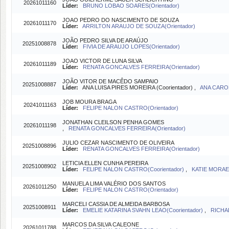
20261011160
Líder:
BRUNO LOBAO SOARES(Orientador)
JOAO PEDRO DO NASCIMENTO DE SOUZA
20261011170
Líder:
ARRILTON ARAUJO DE SOUZA(Orientador)
JOÃO PEDRO SILVA DE ARAÚJO
20251008878
Líder:
FIVIA DE ARAUJO LOPES(Orientador)
JOAO VICTOR DE LUNA SILVA
20261011189
Líder:
RENATA GONCALVES FERREIRA(Orientador)
JOÃO VITOR DE MACÊDO SAMPAIO
20251008887
Líder:
ANA LUISA PIRES MOREIRA (Coorientador) ,
ANA CAROL
JOB MOURA BRAGA
20241011163
Líder:
FELIPE NALON CASTRO(Orientador)
JONATHAN CLEILSON PENHA GOMES
20261011198
,
RENATA GONCALVES FERREIRA(Orientador)
JULIO CEZAR NASCIMENTO DE OLIVEIRA
20251008896
Líder:
RENATA GONCALVES FERREIRA(Orientador)
LETICIA ELLEN CUNHA PEREIRA
20251008902
Líder:
FELIPE NALON CASTRO(Coorientador)
,
KATIE MORAE
MANUELA LIMA VALÉRIO DOS SANTOS
20261011250
Líder:
FELIPE NALON CASTRO(Orientador)
MARCELI CASSIA DE ALMEIDA BARBOSA
20251008911
Líder:
EMELIE KATARINA SVAHN LEAO(Coorientador)
,
RICHA
MARCOS DA SILVA CALEONE
20261011788