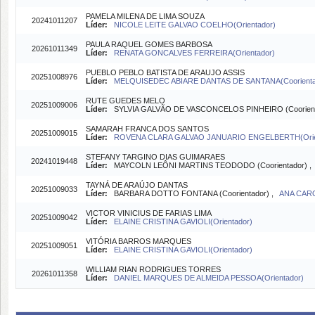
PAMELA MILENA DE LIMA SOUZA
20241011207
Líder:
NICOLE LEITE GALVAO COELHO(Orientador)
PAULA RAQUEL GOMES BARBOSA
20261011349
Líder:
RENATA GONCALVES FERREIRA(Orientador)
PUEBLO PEBLO BATISTA DE ARAUJO ASSIS
20251008976
Líder:
MELQUISEDEC ABIARE DANTAS DE SANTANA(Coorient
RUTE GUEDES MELO
20251009006
Líder:
SYLVIA GALVÃO DE VASCONCELOS PINHEIRO (Coorien
SAMARAH FRANCA DOS SANTOS
20251009015
Líder:
ROVENA CLARA GALVAO JANUARIO ENGELBERTH(Orie
STEFANY TARGINO DIAS GUIMARAES
20241019448
Líder:
MAYCOLN LEÔNI MARTINS TEODODO (Coorientador) 
TAYNÁ DE ARAÚJO DANTAS
20251009033
Líder:
BARBARA DOTTO FONTANA (Coorientador) ,
ANA CARO
VICTOR VINICIUS DE FARIAS LIMA
20251009042
Líder:
ELAINE CRISTINA GAVIOLI(Orientador)
VITÓRIA BARROS MARQUES
20251009051
Líder:
ELAINE CRISTINA GAVIOLI(Orientador)
WILLIAM RIAN RODRIGUES TORRES
20261011358
Líder:
DANIEL MARQUES DE ALMEIDA PESSOA(Orientador)