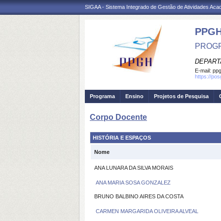
SIGAA - Sistema Integrado de Gestão de Atividades Ac
PPGH
PROGR
DEPART
E-mail:
pp
https://po
Programa
Ensino
Projetos de Pesquisa
Corpo Docente
HISTÓRIA E ESPAÇOS
Nome
ANA LUNARA DA SILVA MORAIS
ANA MARIA SOSA GONZALEZ
BRUNO BALBINO AIRES DA COSTA
CARMEN MARGARIDA OLIVEIRA ALVEAL