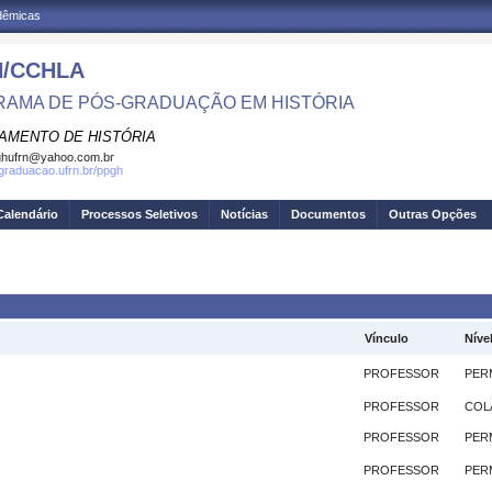
adêmicas
/CCHLA
AMA DE PÓS-GRADUAÇÃO EM HISTÓRIA
AMENTO DE HISTÓRIA
ghufrn@yahoo.com.br
sgraduacao.ufrn.br/ppgh
Calendário
Processos Seletivos
Notícias
Documentos
Outras Opções
Vínculo
Níve
PROFESSOR
PER
PROFESSOR
COL
PROFESSOR
PER
PROFESSOR
PER