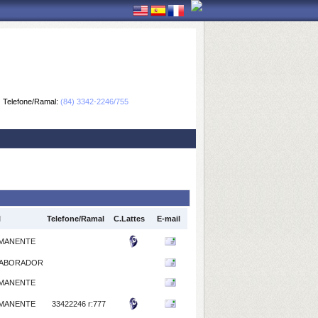
Telefone/Ramal:
(84) 3342-2246/755
l
Telefone/Ramal
C.Lattes
E-mail
MANENTE
ABORADOR
MANENTE
MANENTE
33422246 r:777