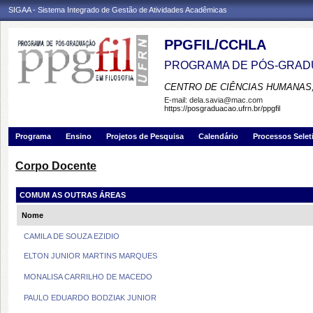
SIGAA - Sistema Integrado de Gestão de Atividades Acadêmicas
PPGFIL/CCHLA
PROGRAMA DE PÓS-GRADU
CENTRO DE CIÊNCIAS HUMANAS,
E-mail:
dela.savia@mac.com
https://posgraduacao.ufrn.br/ppgfil
Programa
Ensino
Projetos de Pesquisa
Calendário
Processos Selet
Corpo Docente
COMUM AS OUTRAS ÁREAS
Nome
CAMILA DE SOUZA EZIDIO
ELTON JUNIOR MARTINS MARQUES
MONALISA CARRILHO DE MACEDO
PAULO EDUARDO BODZIAK JUNIOR